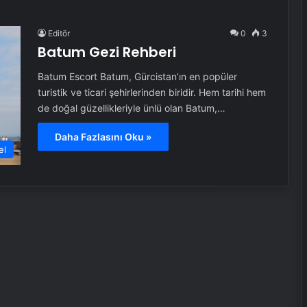
Editör
0
3
Batum Gezi Rehberi
Batum Escort Batum, Gürcistan’ın en popüler
turistik ve ticari şehirlerinden biridir. Hem tarihi hem
de doğal güzellikleriyle ünlü olan Batum,…
Daha Fazlasını Oku »
el