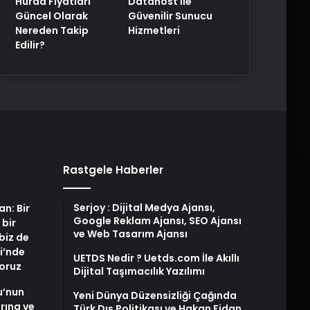
Hurda Fiyatları
Datahost İle
Güncel Olarak
Güvenilir Sunucu
Nereden Takip
Hizmetleri
Edilir?
Rastgele Haberler
Serjoy : Dijital Medya Ajansı,
an: Bir
Google Reklam Ajansı, SEO Ajansı
 bir
ve Web Tasarım Ajansı
biz de
i’nde
UETDS Nedir ? Uetds.com İle Akıllı
yoruz
Dijital Taşımacılık Yazılımı
u’nun
Yeni Dünya Düzensizliği Çağında
arına ve
Türk Dış Politikası ve Hakan Fidan