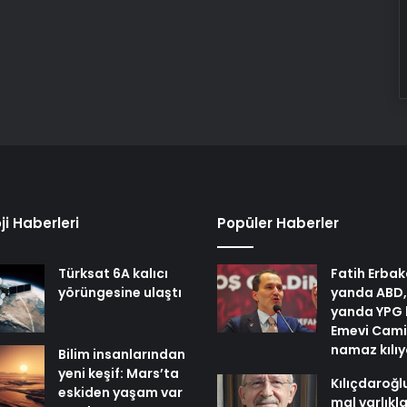
ji Haberleri
Popüler Haberler
Türksat 6A kalıcı
Fatih Erbak
yörüngesine ulaştı
yanda ABD,
yanda YPG 
Emevi Cami
namaz kılı
Bilim insanlarından
yeni keşif: Mars’ta
Kılıçdaroğl
eskiden yaşam var
mal varlıkl