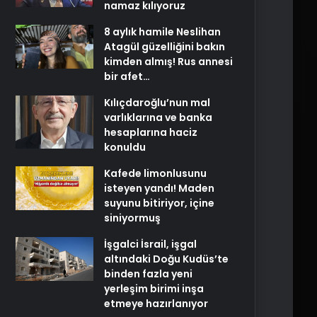
namaz kılıyoruz
8 aylık hamile Neslihan
Atagül güzelliğini bakın
kimden almış! Rus annesi
bir afet…
Kılıçdaroğlu’nun mal
varlıklarına ve banka
hesaplarına haciz
konuldu
Kafede limonlusunu
isteyen yandı! Maden
suyunu bitiriyor, içine
siniyormuş
İşgalci İsrail, işgal
altındaki Doğu Kudüs’te
binden fazla yeni
yerleşim birimi inşa
etmeye hazırlanıyor