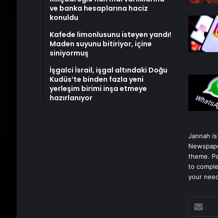
ve banka hesaplarına haciz
konuldu
Kafede limonlusunu isteyen yandı!
Maden suyunu bitiriyor, içine
siniyormuş
İşgalci İsrail, işgal altındaki Doğu
Kudüs’te binden fazla yeni
yerleşim birimi inşa etmeye
hazırlanıyor
Jannah is
Newspape
theme. Pa
to comple
your nee
E-
posta