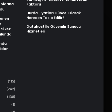
plarına
Faktörü
ldu
Hurda Fiyatları Güncel Olarak
Nereden Takip Edilir?
stenen
n
Datahost İle Güvenilir Sunucu
nci kez
Hizmetleri
rulunda
ında
Fidan
(115)
(242)
(138)
(1)