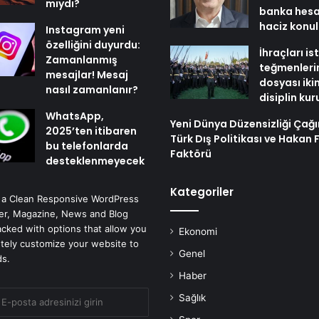
mıydı?
banka hesa
haciz konu
Instagram yeni
özelliğini duyurdu:
İhraçları i
Zamanlanmış
teğmenleri
mesajlar! Mesaj
dosyası iki
nasıl zamanlanır?
disiplin ku
WhatsApp,
Yeni Dünya Düzensizliği Çağ
2025’ten itibaren
Türk Dış Politikası ve Hakan 
bu telefonlarda
Faktörü
desteklenmeyecek
Kategoriler
 a Clean Responsive WordPress
r, Magazine, News and Blog
cked with options that allow you
Ekonomi
tely customize your website to
Genel
ds.
Haber
Sağlık