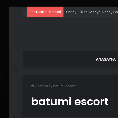
Son Dakika Haberleri
Serjoy : Dijital Medya Ajansı, 
ANASAYFA
Anasayfa
/
batumi escort
batumi escort