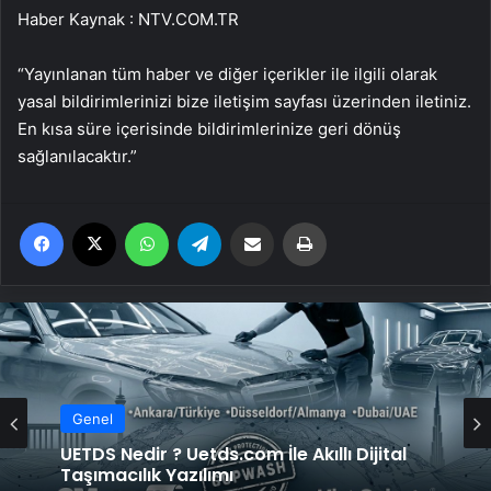
Haber Kaynak : NTV.COM.TR
“Yayınlanan tüm haber ve diğer içerikler ile ilgili olarak
yasal bildirimlerinizi bize iletişim sayfası üzerinden iletiniz.
En kısa süre içerisinde bildirimlerinize geri dönüş
sağlanılacaktır.”
Facebook
X
WhatsApp
Telegram
Email'den paylaş
Yaz
Genel
UETDS Nedir ? Uetds.com İle Akıllı Dijital
Genel
Taşımacılık Yazılımı