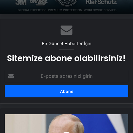
Yeni Dünya Düzensizliği Çağında Türk Dış
Politikası ve Hakan Fidan Faktörü
En Güncel Haberler İçin
Sitemize abone olabilirsiniz!
E-
posta
adresinizi
girin
Son
dakika...
Putin'den