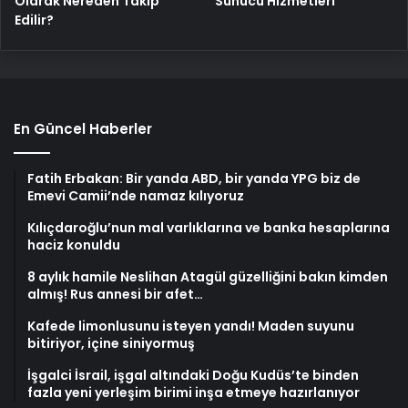
Olarak Nereden Takip
Sunucu Hizmetleri
Edilir?
En Güncel Haberler
Fatih Erbakan: Bir yanda ABD, bir yanda YPG biz de
Emevi Camii’nde namaz kılıyoruz
Kılıçdaroğlu’nun mal varlıklarına ve banka hesaplarına
haciz konuldu
8 aylık hamile Neslihan Atagül güzelliğini bakın kimden
almış! Rus annesi bir afet…
Kafede limonlusunu isteyen yandı! Maden suyunu
bitiriyor, içine siniyormuş
İşgalci İsrail, işgal altındaki Doğu Kudüs’te binden
fazla yeni yerleşim birimi inşa etmeye hazırlanıyor