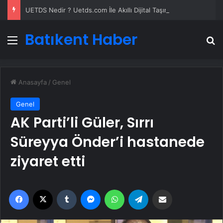
UETDS Nedir ? Uetds.com İle Akıllı Dijital Taşımacılık Yazılımı
Batıkent Haber
Menü
A
Anasayfa
/
Genel
Genel
AK Parti’li Güler, Sırrı
Süreyya Önder’i hastanede
ziyaret etti
Facebook
X
Tumblr
Messenger
WhatsApp
Telegram
Email'den paylaş