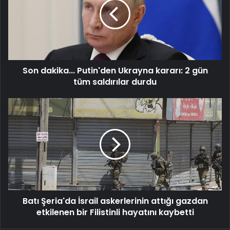
Ukrayna
kararı:
2
gün
tüm
saldırılar
Son dakika... Putin'den Ukrayna kararı: 2 gün
durdu
tüm saldırılar durdu
Batı
Şeria'da
İsrail
askerlerinin
attığı
gazdan
etkilenen
bir
Filistinli
Batı Şeria'da İsrail askerlerinin attığı gazdan
hayatını
kaybetti
etkilenen bir Filistinli hayatını kaybetti