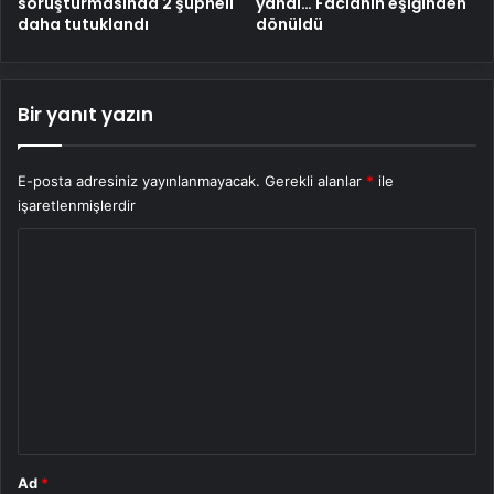
soruşturmasında 2 şüpheli
yandı… Facianın eşiğinden
daha tutuklandı
dönüldü
Bir yanıt yazın
E-posta adresiniz yayınlanmayacak.
Gerekli alanlar
*
ile
işaretlenmişlerdir
Y
o
r
u
m
*
Ad
*