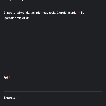
E-posta adresiniz yayınlanmayacak.
Gerekli alanlar
*
ile
işaretlenmişlerdir
Y
o
r
u
m
*
Ad
*
E-posta
*