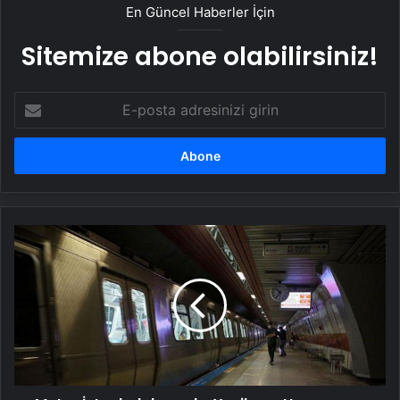
En Güncel Haberler İçin
Sitemize abone olabilirsiniz!
E-
posta
adresinizi
girin
Metro
İstanbul
duyurdu:
Yenikapı-
Hacıosman
hattında
bazı
duraklar
işletmeye