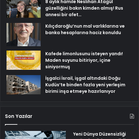
8 aylık hamile Neslihan Atagül
güzelliğini bakın kimden almış! Rus
annesi bir afet…
Kılıçdaroğlu’nun mal varlıklarına ve
banka hesaplarına haciz konuldu
Kafede limonlusunu isteyen yandı!
Maden suyunu bitiriyor, içine
siniyormuş
İşgalci İsrail, işgal altındaki Doğu
Kudüs’te binden fazla yeni yerleşim
birimi inşa etmeye hazırlanıyor
Son Yazılar
Yeni Dünya Düzensizliği