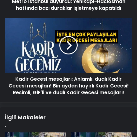
Metro İstanbul duyurdu: Yenikapı-Hacıosman
kapatıldı
hattında bazı duraklar işletmeye kapatıldı
Kadir
Gecesi
mesajları:
Anlamlı,
dualı
Kadir
Gecesi
mesajları!
Bin
Kadir Gecesi mesajları: Anlamlı, dualı Kadir
aydan
hayırlı
Gecesi mesajları! Bin aydan hayırlı Kadir Gecesi!
Kadir
Resimli, GİF'li ve dualı Kadir Gecesi mesajları!
Gecesi!
Resimli,
GİF'li
İlgili Makaleler
ve
dualı
Kadir
Gecesi