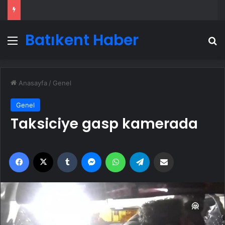
Batıkent Haber
Menü
A
Anasayfa
/
Genel
Genel
Taksiciye gasp kamerada
Facebook
X
Tumblr
Messenger
WhatsApp
Telegram
Email'den paylaş