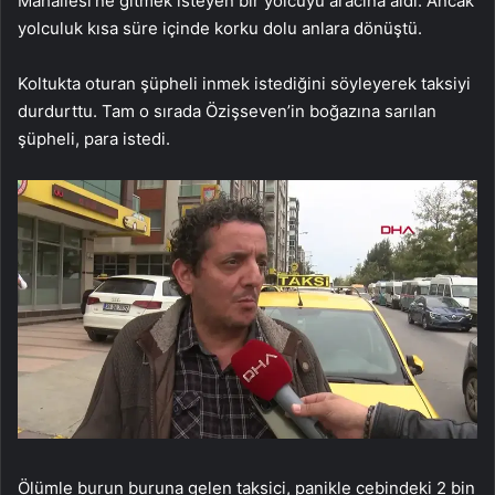
Mahallesi’ne gitmek isteyen bir yolcuyu aracına aldı. Ancak
yolculuk kısa süre içinde korku dolu anlara dönüştü.
Koltukta oturan şüpheli inmek istediğini söyleyerek taksiyi
durdurttu. Tam o sırada Özişseven’in boğazına sarılan
şüpheli, para istedi.
Ölümle burun buruna gelen taksici, panikle cebindeki 2 bin