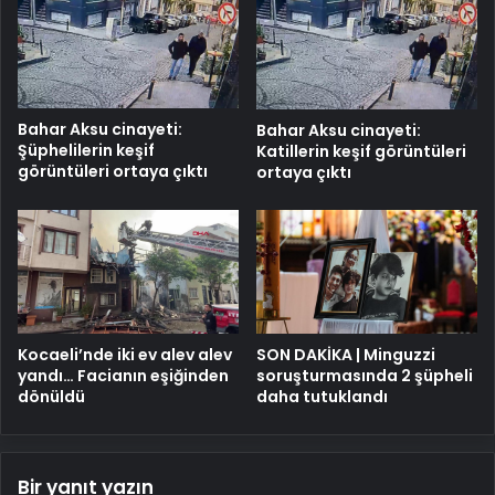
mesajları!
Bahar Aksu cinayeti:
Bahar Aksu cinayeti:
Şüphelilerin keşif
Katillerin keşif görüntüleri
görüntüleri ortaya çıktı
ortaya çıktı
Kocaeli’nde iki ev alev alev
SON DAKİKA | Minguzzi
yandı… Facianın eşiğinden
soruşturmasında 2 şüpheli
dönüldü
daha tutuklandı
Bir yanıt yazın