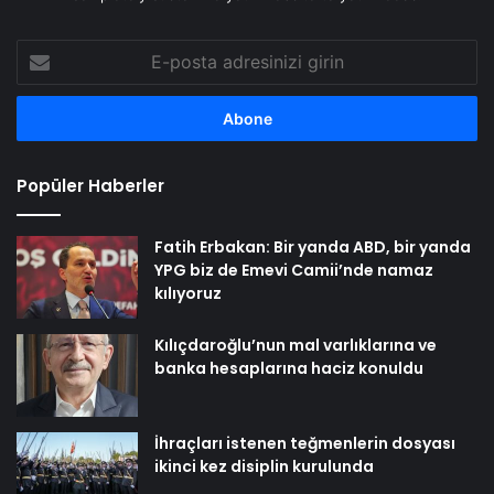
E-
posta
adresinizi
girin
Popüler Haberler
Fatih Erbakan: Bir yanda ABD, bir yanda
YPG biz de Emevi Camii’nde namaz
kılıyoruz
Kılıçdaroğlu’nun mal varlıklarına ve
banka hesaplarına haciz konuldu
İhraçları istenen teğmenlerin dosyası
ikinci kez disiplin kurulunda