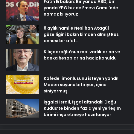
Fatih Erbakan: Bir yanda ABD, bir
yanda YPG biz de Emevi Camii’nde
namaz kılıyoruz
8 aylık hamile Neslihan Atagül
güzelliğini bakın kimden almış! Rus
annesi bir afet…
Kılıçdaroğlu’nun mal varlıklarına ve
banka hesaplarına haciz konuldu
Kafede limonlusunu isteyen yandı!
Maden suyunu bitiriyor, içine
siniyormuş
İşgalci İsrail, işgal altındaki Doğu
Kudüs’te binden fazla yeni yerleşim
birimi inşa etmeye hazırlanıyor