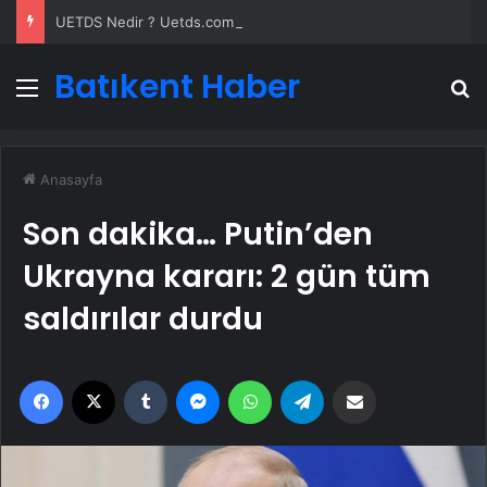
UETDS Nedir ? Uetds.com İle Akıllı Dijital Taşımacılık Yazılımı
Batıkent Haber
Menü
A
Anasayfa
Son dakika… Putin’den
Ukrayna kararı: 2 gün tüm
saldırılar durdu
Facebook
X
Tumblr
Messenger
WhatsApp
Telegram
Email'den paylaş