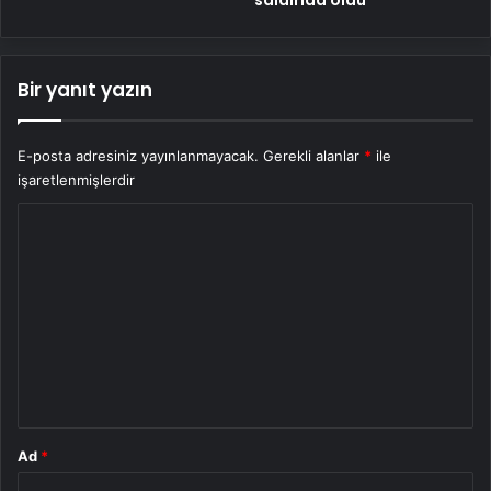
saldırıda öldü
Bir yanıt yazın
E-posta adresiniz yayınlanmayacak.
Gerekli alanlar
*
ile
işaretlenmişlerdir
Y
o
r
u
m
*
Ad
*