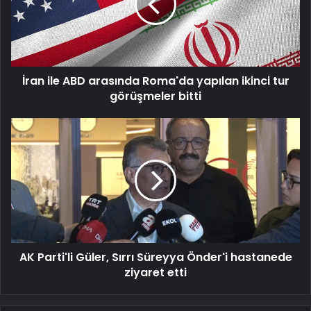
Roma'da
yapılan
ikinci
tur
görüşmeler
İran ile ABD arasında Roma'da yapılan ikinci tur
bitti
görüşmeler bitti
AK
Parti'li
Güler,
Sırrı
Süreyya
Önder'i
hastanede
ziyaret
etti
AK Parti'li Güler, Sırrı Süreyya Önder'i hastanede
ziyaret etti