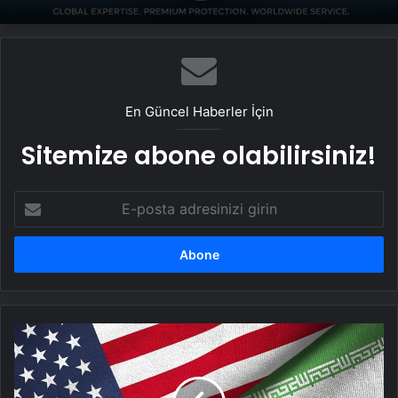
En Güncel Haberler İçin
Sitemize abone olabilirsiniz!
E-
posta
adresinizi
girin
İran
ile
ABD
arasında