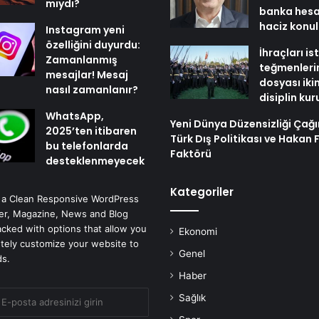
mıydı?
banka hesa
haciz konu
Instagram yeni
özelliğini duyurdu:
İhraçları i
Zamanlanmış
teğmenleri
mesajlar! Mesaj
dosyası iki
nasıl zamanlanır?
disiplin ku
WhatsApp,
Yeni Dünya Düzensizliği Çağ
2025’ten itibaren
Türk Dış Politikası ve Hakan 
bu telefonlarda
Faktörü
desteklenmeyecek
Kategoriler
 a Clean Responsive WordPress
r, Magazine, News and Blog
cked with options that allow you
Ekonomi
tely customize your website to
Genel
ds.
Haber
Sağlık