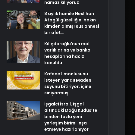
namaz kılıyoruz
8 aylık hamile Neslihan
Atagül güzelliğini bakın
kimden almış! Rus annesi
bir afet…
Kılıçdaroğlu’nun mal
varlıklarına ve banka
hesaplarına haciz
konuldu
Kafede limonlusunu
isteyen yandı! Maden
suyunu bitiriyor, içine
siniyormuş
İşgalci İsrail, işgal
altındaki Doğu Kudüs’te
binden fazla yeni
yerleşim birimi inşa
etmeye hazırlanıyor