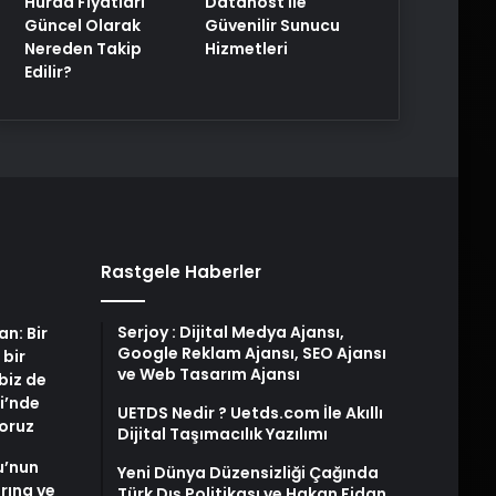
Hurda Fiyatları
Datahost İle
Güncel Olarak
Güvenilir Sunucu
Nereden Takip
Hizmetleri
Edilir?
Rastgele Haberler
Serjoy : Dijital Medya Ajansı,
an: Bir
Google Reklam Ajansı, SEO Ajansı
 bir
ve Web Tasarım Ajansı
biz de
i’nde
UETDS Nedir ? Uetds.com İle Akıllı
yoruz
Dijital Taşımacılık Yazılımı
u’nun
Yeni Dünya Düzensizliği Çağında
arına ve
Türk Dış Politikası ve Hakan Fidan