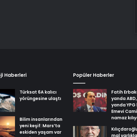
ji Haberleri
Popüler Haberler
Türksat 6A kalıcı
Fatih Erbak
yörüngesine ulaştı
yanda ABD,
yanda YPG 
Emevi Cami
namaz kılı
Bilim insanlarından
yeni keşif: Mars’ta
Kılıçdaroğl
eskiden yaşam var
mal varlıkl