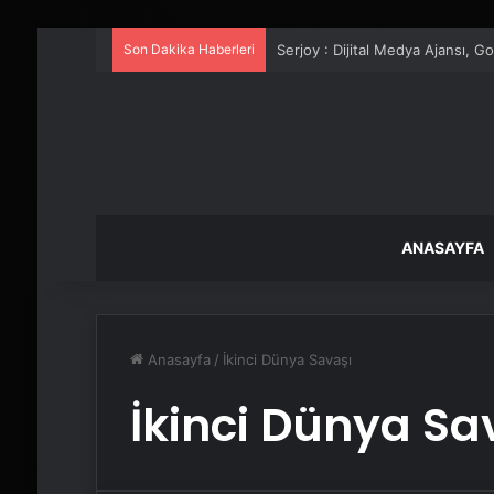
Son Dakika Haberleri
Serjoy : Dijital Medya Ajansı, 
ANASAYFA
Anasayfa
/
İkinci Dünya Savaşı
İkinci Dünya Sa