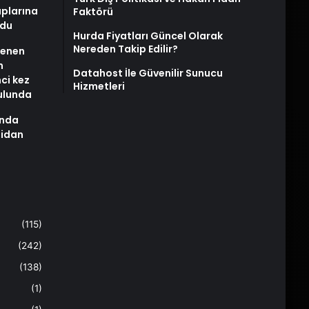
plarına
Faktörü
ldu
Hurda Fiyatları Güncel Olarak
Nereden Takip Edilir?
stenen
n
Datahost İle Güvenilir Sunucu
nci kez
Hizmetleri
rulunda
ında
Fidan
(115)
(242)
(138)
(1)