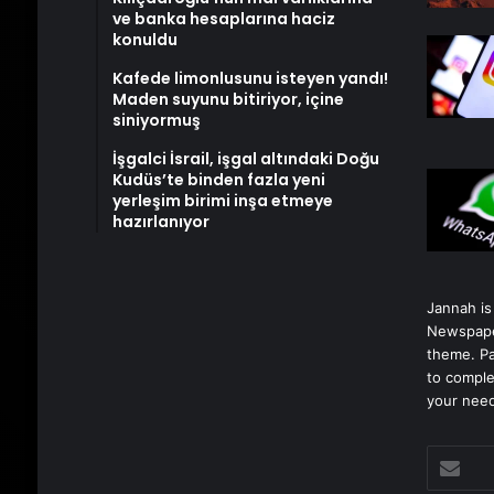
ve banka hesaplarına haciz
konuldu
Kafede limonlusunu isteyen yandı!
Maden suyunu bitiriyor, içine
siniyormuş
İşgalci İsrail, işgal altındaki Doğu
Kudüs’te binden fazla yeni
yerleşim birimi inşa etmeye
hazırlanıyor
Jannah is
Newspape
theme. Pa
to comple
your nee
E-
posta