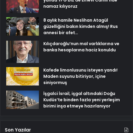
yanda YPG biz de Emevi Camii’nde
namaz kılıyoruz
8 aylık hamile Neslihan Atagül
güzelliğini bakın kimden almış! Rus
annesi bir afet…
Kılıçdaroğlu’nun mal varlıklarına ve
banka hesaplarına haciz konuldu
Kafede limonlusunu isteyen yandı!
Maden suyunu bitiriyor, içine
siniyormuş
İşgalci İsrail, işgal altındaki Doğu
Kudüs’te binden fazla yeni yerleşim
birimi inşa etmeye hazırlanıyor
Son Yazılar