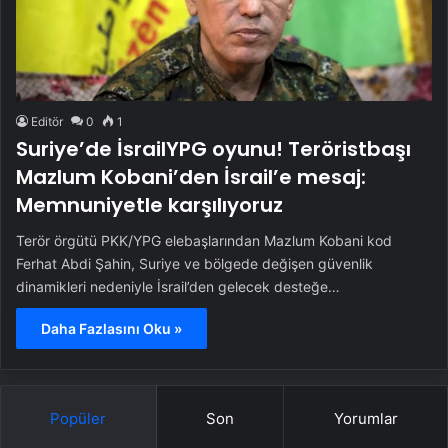
Editör
0
1
Suriye’de İsrailYPG oyunu! Teröristbaşı
Mazlum Kobani’den İsrail’e mesaj:
Memnuniyetle karşılıyoruz
Terör örgütü PKK/YPG elebaşlarından Mazlum Kobani kod
Ferhat Abdi Şahin, Suriye ve bölgede değişen güvenlik
dinamikleri nedeniyle İsrail’den gelecek desteğe…
Daha Fazlasını Oku »
Popüler
Son
Yorumlar