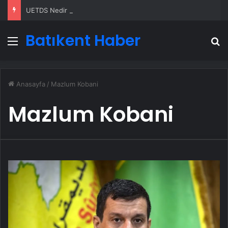
UETDS Nedir ? Uetds.com İle Akıllı Dijital Taşımacılık Yazılımı
Batıkent Haber
Menü
A
Anasayfa
/
Mazlum Kobani
Mazlum Kobani