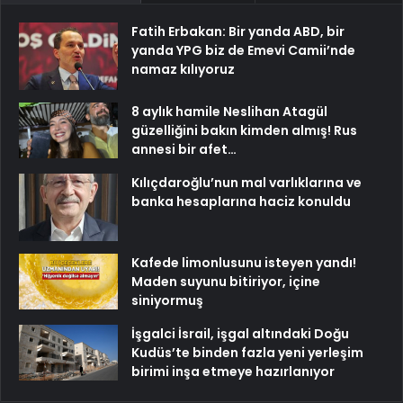
Fatih Erbakan: Bir yanda ABD, bir
yanda YPG biz de Emevi Camii’nde
namaz kılıyoruz
8 aylık hamile Neslihan Atagül
güzelliğini bakın kimden almış! Rus
annesi bir afet…
Kılıçdaroğlu’nun mal varlıklarına ve
banka hesaplarına haciz konuldu
Kafede limonlusunu isteyen yandı!
Maden suyunu bitiriyor, içine
siniyormuş
İşgalci İsrail, işgal altındaki Doğu
Kudüs’te binden fazla yeni yerleşim
birimi inşa etmeye hazırlanıyor