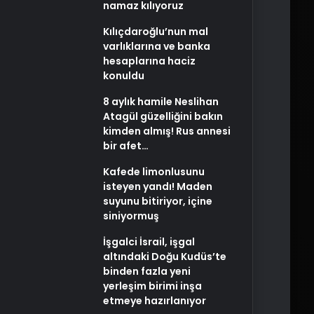
namaz kılıyoruz
Kılıçdaroğlu’nun mal
varlıklarına ve banka
hesaplarına haciz
konuldu
8 aylık hamile Neslihan
Atagül güzelliğini bakın
kimden almış! Rus annesi
bir afet…
Kafede limonlusunu
isteyen yandı! Maden
suyunu bitiriyor, içine
siniyormuş
İşgalci İsrail, işgal
altındaki Doğu Kudüs’te
binden fazla yeni
yerleşim birimi inşa
etmeye hazırlanıyor