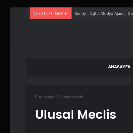
Son Dakika Haberleri
Serjoy : Dijital Medya Ajansı, 
ANASAYFA
Anasayfa
/
Ulusal Meclis
Ulusal Meclis