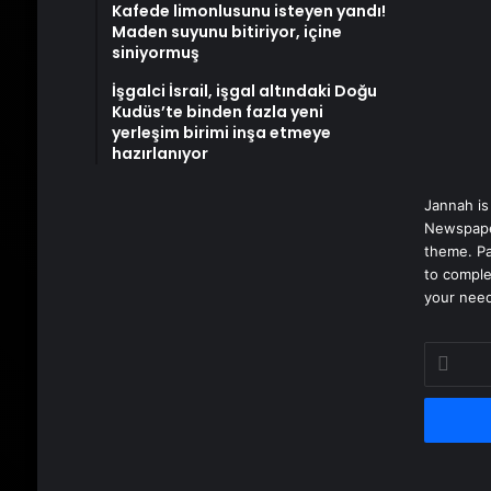
Kafede limonlusunu isteyen yandı!
Maden suyunu bitiriyor, içine
siniyormuş
İşgalci İsrail, işgal altındaki Doğu
Kudüs’te binden fazla yeni
yerleşim birimi inşa etmeye
hazırlanıyor
Jannah is
Newspape
theme. Pa
to comple
your nee
E-
posta
adresinizi
girin