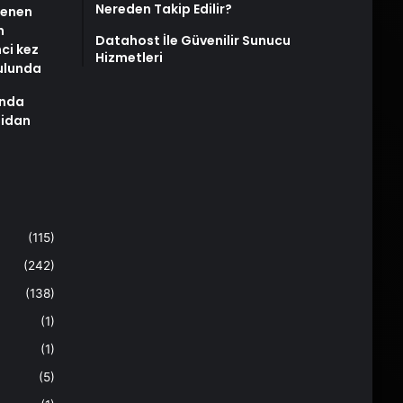
Nereden Takip Edilir?
stenen
n
Datahost İle Güvenilir Sunucu
nci kez
Hizmetleri
rulunda
ında
Fidan
(115)
(242)
(138)
(1)
(1)
(5)