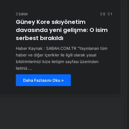
Editör
0
1
Güney Kore sıkıyönetim
davasında yeni gelişme: O isim
serbest bırakıldı
Haber Kaynak : SABAH.COM.TR “Yayınlanan tüm
haber ve diğer içerikler ile ilgili olarak yasal
bildirimlerinizi bize iletişim sayfası üzerinden
iletiniz.…
Daha Fazlasını Oku »