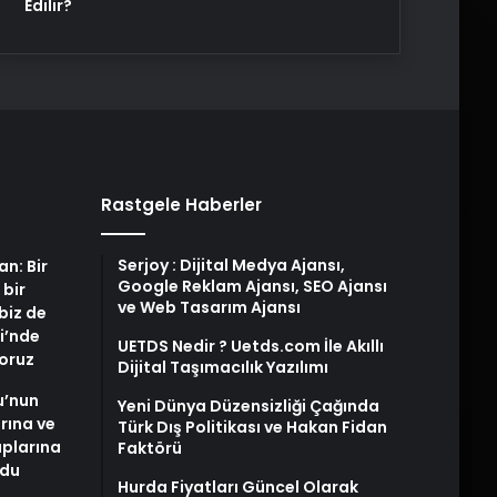
Edilir?
Rastgele Haberler
Serjoy : Dijital Medya Ajansı,
an: Bir
Google Reklam Ajansı, SEO Ajansı
 bir
ve Web Tasarım Ajansı
biz de
i’nde
UETDS Nedir ? Uetds.com İle Akıllı
yoruz
Dijital Taşımacılık Yazılımı
u’nun
Yeni Dünya Düzensizliği Çağında
arına ve
Türk Dış Politikası ve Hakan Fidan
plarına
Faktörü
ldu
Hurda Fiyatları Güncel Olarak