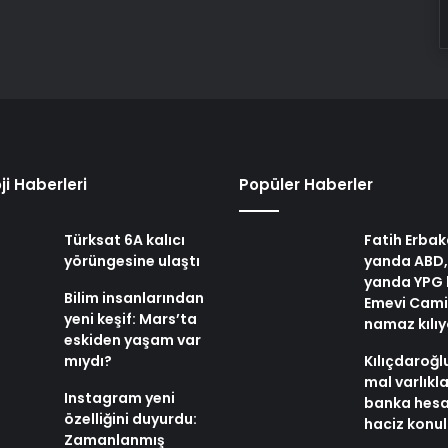
ji Haberleri
Popüler Haberler
Türksat 6A kalıcı
Fatih Erbak
yörüngesine ulaştı
yanda ABD,
yanda YPG 
Bilim insanlarından
Emevi Cami
yeni keşif: Mars’ta
namaz kılı
eskiden yaşam var
mıydı?
Kılıçdaroğl
mal varlıkl
Instagram yeni
banka hesa
özelliğini duyurdu:
haciz konu
Zamanlanmış