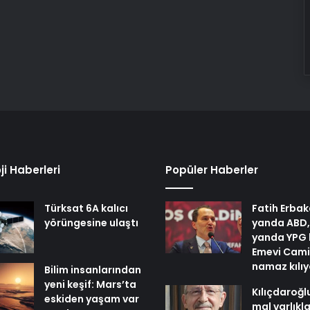
ji Haberleri
Popüler Haberler
Türksat 6A kalıcı
Fatih Erbak
yörüngesine ulaştı
yanda ABD,
yanda YPG 
Emevi Cami
namaz kılı
Bilim insanlarından
yeni keşif: Mars’ta
Kılıçdaroğl
eskiden yaşam var
mal varlıkl