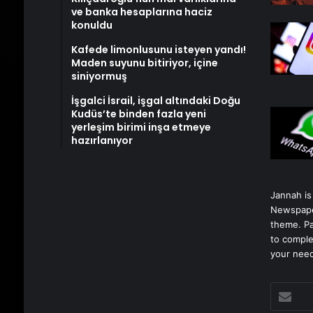
ve banka hesaplarına haciz
konuldu
Kafede limonlusunu isteyen yandı!
Maden suyunu bitiriyor, içine
siniyormuş
İşgalci İsrail, işgal altındaki Doğu
Kudüs’te binden fazla yeni
yerleşim birimi inşa etmeye
hazırlanıyor
Jannah is
Newspape
theme. Pa
to comple
your nee
E-
posta