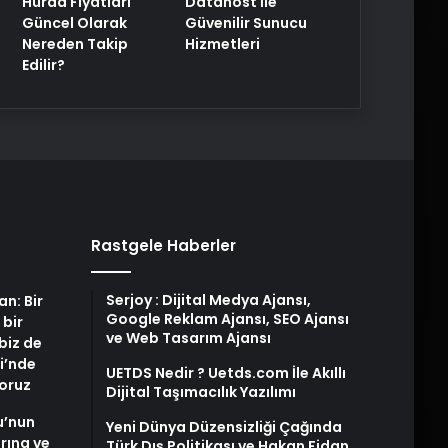
Hurda Fiyatları
Datahost İle
Güncel Olarak
Güvenilir Sunucu
Nereden Takip
Hizmetleri
Edilir?
Rastgele Haberler
Serjoy : Dijital Medya Ajansı,
an: Bir
Google Reklam Ajansı, SEO Ajansı
 bir
ve Web Tasarım Ajansı
biz de
i’nde
UETDS Nedir ? Uetds.com İle Akıllı
yoruz
Dijital Taşımacılık Yazılımı
u’nun
Yeni Dünya Düzensizliği Çağında
arına ve
Türk Dış Politikası ve Hakan Fidan