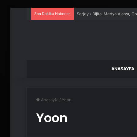
Son Dakika Haberleri
Serjoy : Dijital Medya Ajansı, 
ANASAYFA
Anasayfa
/
Yoon
Yoon