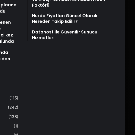
plarına
Faktörü
ldu
Hurda Fiyatları Güncel Olarak
Nereden Takip Edilir?
stenen
n
Datahost İle Güvenilir Sunucu
nci kez
Hizmetleri
rulunda
ında
Fidan
(115)
(242)
(138)
(1)