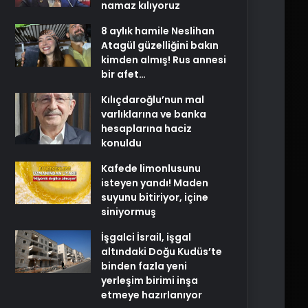
namaz kılıyoruz
8 aylık hamile Neslihan
Atagül güzelliğini bakın
kimden almış! Rus annesi
bir afet…
Kılıçdaroğlu’nun mal
varlıklarına ve banka
hesaplarına haciz
konuldu
Kafede limonlusunu
isteyen yandı! Maden
suyunu bitiriyor, içine
siniyormuş
İşgalci İsrail, işgal
altındaki Doğu Kudüs’te
binden fazla yeni
yerleşim birimi inşa
etmeye hazırlanıyor