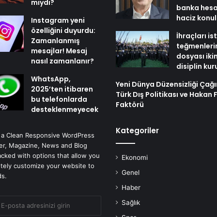
mıydı?
banka hesa
haciz konu
Instagram yeni
özelliğini duyurdu:
İhraçları i
Zamanlanmış
teğmenleri
mesajlar! Mesaj
dosyası iki
nasıl zamanlanır?
disiplin ku
WhatsApp,
Yeni Dünya Düzensizliği Çağ
2025’ten itibaren
Türk Dış Politikası ve Hakan 
bu telefonlarda
Faktörü
desteklenmeyecek
Kategoriler
 a Clean Responsive WordPress
r, Magazine, News and Blog
cked with options that allow you
Ekonomi
tely customize your website to
Genel
ds.
Haber
Sağlık