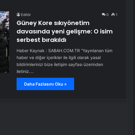
Editör
0
1
Güney Kore sıkıyönetim
davasında yeni gelişme: O isim
serbest bırakıldı
Haber Kaynak : SABAH.COM.TR “Yayınlanan tüm
haber ve diğer içerikler ile ilgili olarak yasal
bildirimlerinizi bize iletişim sayfası üzerinden
iletiniz.…
Daha Fazlasını Oku »