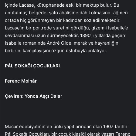
içinde Lacase, kütüphanede eski bir mektup bulur. Bu
unutulmuş belgede, şato ahalisine dâhil olmasına rağmen
ortada hiç görünmeyen bir kadından söz edilmektedir.
Lacase’ın bir portrede suretini gördüğü, gizemli Isabelle’e
sevdalanması uzun sürmeyecektir. 1890’lı yıllarda geçen
Isabelle romanında André Gide, merak ve hayranlığın
birbirini kamçılayışını özgün üslubuyla anlatıyor.
PÁL SOKAĞI ÇOCUKLARI
Ferenc Molnár
Çeviren: Yonca Aşçı Dalar
Macar edebiyatının en ünlü yapıtlarından olan 1907 tarihli
Pál Sokağı Çocukları, bir çocuk klasiği olarak yazarı Ferenc