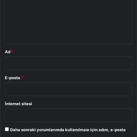
r
u
m
*
Ad
*
E-posta
*
İnternet sitesi
Daha sonraki yorumlarımda kullanılması için adım, e-posta