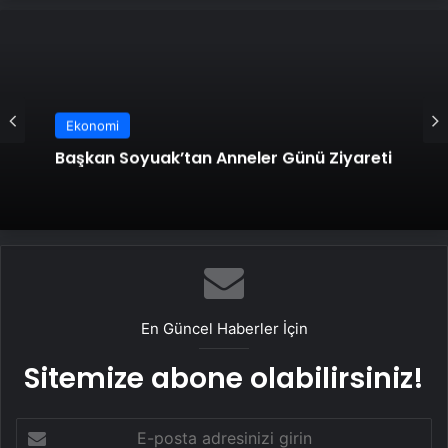
Ekonomi
Şalpazarı’nda 30. Hıdırellez Şenliği
Yağmura Rağmen Coşkuyla Kutlandı
En Güncel Haberler İçin
Sitemize abone olabilirsiniz!
E-