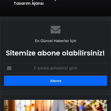
Tasarım Ajansı
En Güncel Haberler İçin
Sitemize abone olabilirsiniz!
E-
posta
adresinizi
girin
SON
DAKİKA