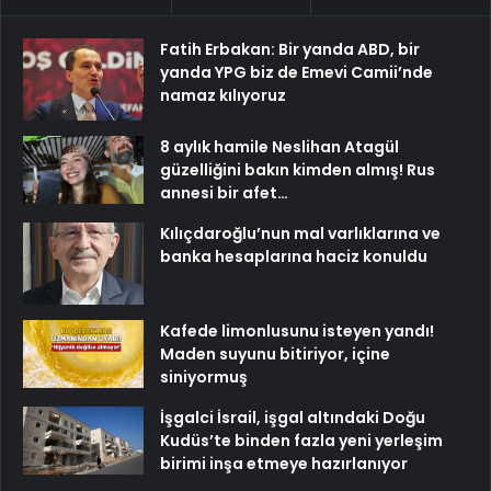
Fatih Erbakan: Bir yanda ABD, bir
yanda YPG biz de Emevi Camii’nde
namaz kılıyoruz
8 aylık hamile Neslihan Atagül
güzelliğini bakın kimden almış! Rus
annesi bir afet…
Kılıçdaroğlu’nun mal varlıklarına ve
banka hesaplarına haciz konuldu
Kafede limonlusunu isteyen yandı!
Maden suyunu bitiriyor, içine
siniyormuş
İşgalci İsrail, işgal altındaki Doğu
Kudüs’te binden fazla yeni yerleşim
birimi inşa etmeye hazırlanıyor