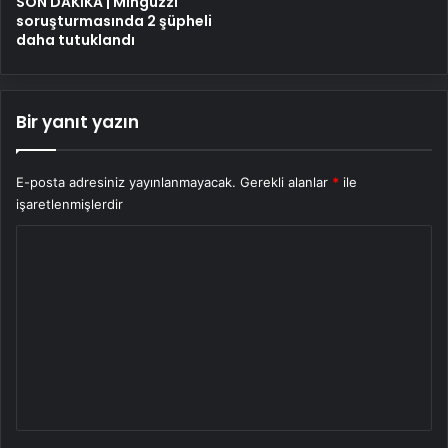
SON DAKİKA | Minguzzi
soruşturmasında 2 şüpheli
daha tutuklandı
Bir yanıt yazın
E-posta adresiniz yayınlanmayacak.
Gerekli alanlar
*
ile
işaretlenmişlerdir
Y
o
r
u
m
*