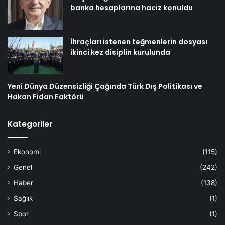
banka hesaplarına haciz konuldu
İhraçları istenen teğmenlerin dosyası
ikinci kez disiplin kurulunda
Yeni Dünya Düzensizliği Çağında Türk Dış Politikası ve
Hakan Fidan Faktörü
Kategoriler
Ekonomi
(115)
Genel
(242)
Haber
(138)
Sağlık
(1)
Spor
(1)