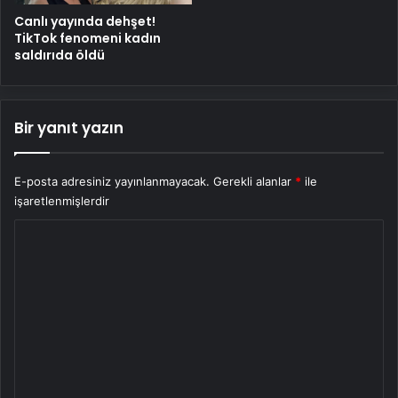
Canlı yayında dehşet!
TikTok fenomeni kadın
saldırıda öldü
Bir yanıt yazın
E-posta adresiniz yayınlanmayacak.
Gerekli alanlar
*
ile
işaretlenmişlerdir
Y
o
r
u
m
*