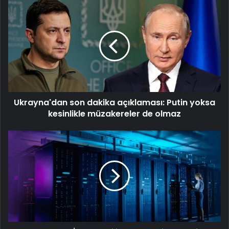
Ukrayna'dan
son
dakika
açıklaması:
Putin
yoksa
kesinlikle
müzakereler
de
Ukrayna'dan son dakika açıklaması: Putin yoksa
olmaz
kesinlikle müzakereler de olmaz
Datahost
İle
Güvenilir
Sunucu
Hizmetleri