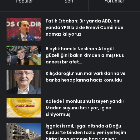
Popüler
Son
Yorumlar
Fatih Erbakan: Bir yanda ABD, bir
yanda YPG biz de Emevi Camii’nde
namaz kılıyoruz
8 aylık hamile Neslihan Atagül
güzelliğini bakın kimden almış! Rus
annesi bir afet…
Kılıçdaroğlu’nun mal varlıklarına ve
banka hesaplarına haciz konuldu
Kafede limonlusunu isteyen yandı!
Maden suyunu bitiriyor, içine
siniyormuş
İşgalci İsrail, işgal altındaki Doğu
Kudüs’te binden fazla yeni yerleşim
birimi inşa etmeye hazırlanıyor