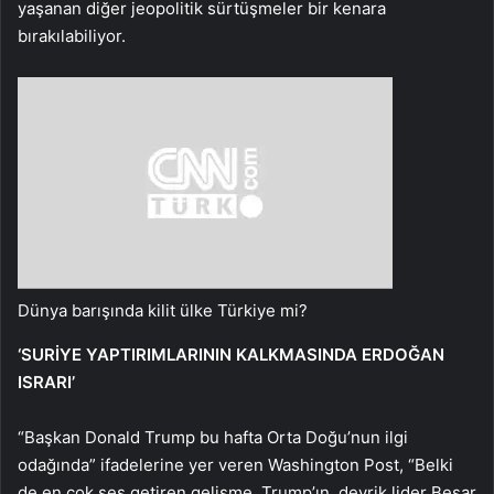
yaşanan diğer jeopolitik sürtüşmeler bir kenara
bırakılabiliyor.
Dünya barışında kilit ülke Türkiye mi?
‘SURİYE YAPTIRIMLARININ KALKMASINDA ERDOĞAN
ISRARI’
“Başkan Donald Trump bu hafta Orta Doğu’nun ilgi
odağında” ifadelerine yer veren Washington Post, “Belki
de en çok ses getiren gelişme, Trump’ın, devrik lider Beşar