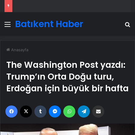
Batıkent Haber
Menü
A
Anasayfa
The Washington Post yazdı:
Trump’ın Orta Doğu turu,
Erdoğan için büyük bir hafta
Facebook
X
Tumblr
Messenger
WhatsApp
Telegram
Email'den paylaş