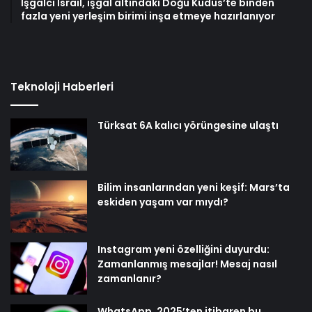
İşgalci İsrail, işgal altındaki Doğu Kudüs’te binden
fazla yeni yerleşim birimi inşa etmeye hazırlanıyor
Teknoloji Haberleri
Türksat 6A kalıcı yörüngesine ulaştı
Bilim insanlarından yeni keşif: Mars’ta
eskiden yaşam var mıydı?
Instagram yeni özelliğini duyurdu:
Zamanlanmış mesajlar! Mesaj nasıl
zamanlanır?
WhatsApp, 2025’ten itibaren bu