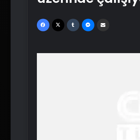
Facebook
X
Tumblr
Messenger
Email'den paylaş