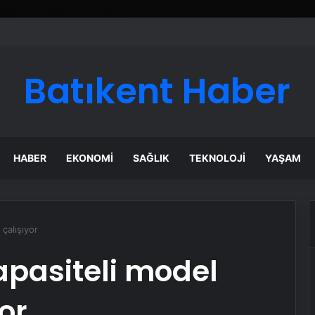
Batıkent Haber
HABER
EKONOMI
SAĞLIK
TEKNOLOJI
YAŞAM
çalışıyor
apasiteli model
or