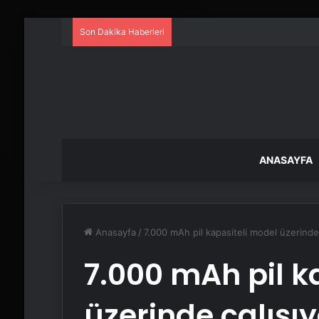
Son Dakika Haberleri
ANASAYFA
Anasayfa
/
7.000 mAh pil kapasiteli model üzerinde 
7.000 mAh pil k
üzerinde çalışıy