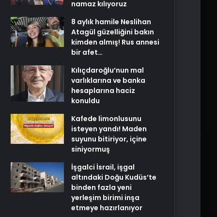
namaz kılıyoruz
8 aylık hamile Neslihan
Atagül güzelliğini bakın
kimden almış! Rus annesi
bir afet…
Kılıçdaroğlu’nun mal
varlıklarına ve banka
hesaplarına haciz
konuldu
Kafede limonlusunu
isteyen yandı! Maden
suyunu bitiriyor, içine
siniyormuş
İşgalci İsrail, işgal
altındaki Doğu Kudüs’te
binden fazla yeni
yerleşim birimi inşa
etmeye hazırlanıyor