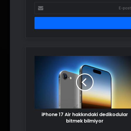
E-
posta
adresinizi
girin
iPhone
17
Air
hakkındaki
dedikodular
bitmek
bilmiyor
iPhone 17 Air hakkındaki dedikodular
bitmek bilmiyor