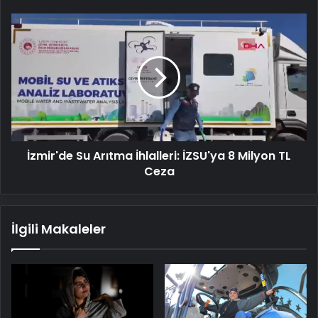
İzmir'de
Su
Arıtma
İhlalleri:
İZSU'ya
8
Milyon
TL
Ceza
İzmir'de Su Arıtma İhlalleri: İZSU'ya 8 Milyon TL
Ceza
İlgili Makaleler