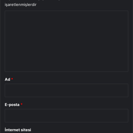
işaretlenmişlerdir
Y
o
r
u
m
*
Ad
*
E-posta
*
İnternet sitesi