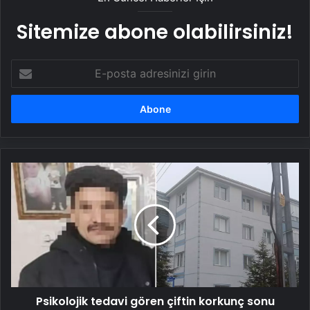
Sitemize abone olabilirsiniz!
E-
posta
adresinizi
girin
Psikolojik
tedavi
gören
çiftin
korkunç
sonu
Psikolojik tedavi gören çiftin korkunç sonu