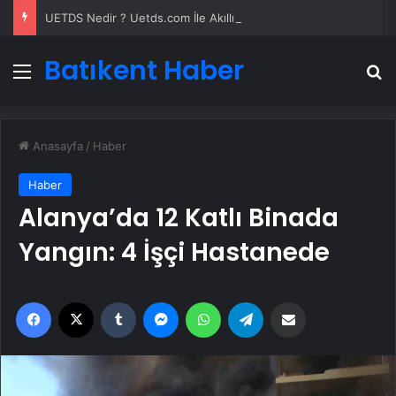
UETDS Nedir ? Uetds.com İle Akıllı Dijital Taşımacılık Yazılımı
Batıkent Haber
Menü
A
Anasayfa
/
Haber
Haber
Alanya’da 12 Katlı Binada
Yangın: 4 İşçi Hastanede
Facebook
X
Tumblr
Messenger
WhatsApp
Telegram
Email'den paylaş