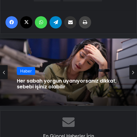
Facebook
X
WhatsApp
Telegram
Email'den paylaş
Yaz
Haber
Her sabah yorgun uyanıyorsanız dikkat,
sebebi işiniz olabilir
En Güncel Haberler İçin