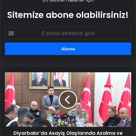
Sitemize abone olabilirsiniz!
E-
posta
adresinizi
girin
Diyarbakır'da
Asayiş
Olaylarında
Azalma
ve
Güvenlik
Operasyonları
Artıyor
Diyarbakır'da Asayiş Olaylarında Azalma ve