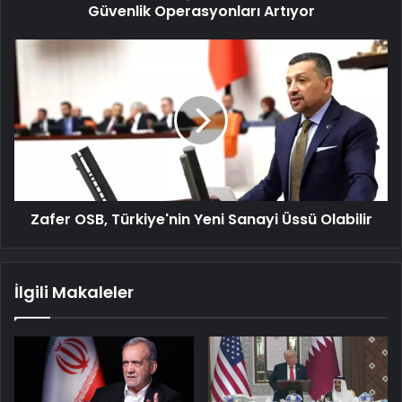
Güvenlik Operasyonları Artıyor
Zafer
OSB,
Türkiye'nin
Yeni
Sanayi
Üssü
Olabilir
Zafer OSB, Türkiye'nin Yeni Sanayi Üssü Olabilir
İlgili Makaleler