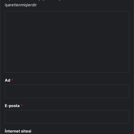
işaretlenmişlerdir
Y
o
r
u
m
*
Ad
*
E-posta
*
İnternet sitesi