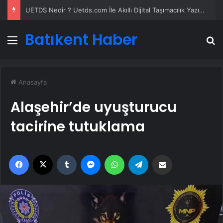
UETDS Nedir ? Uetds.com İle Akıllı Dijital Taşımacılık Yazılımı
Batıkent Haber
Menü
A
Anasayfa
Alaşehir’de uyuşturucu
tacirine tutuklama
Facebook
X
Tumblr
Messenger
WhatsApp
Telegram
Email'den paylaş