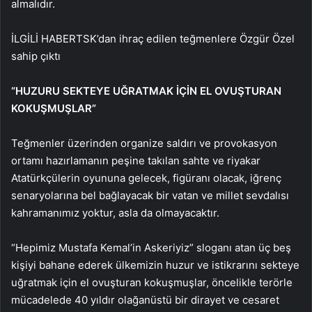
almalıdır.
İLGİLİ HABER
TSK’dan ihraç edilen teğmenlere Özgür Özel
sahip çıktı
“HUZURU SEKTEYE UĞRATMAK İÇİN EL OVUŞTURAN
KOKUŞMUŞLAR”
Teğmenler üzerinden organize saldırı ve provokasyon
ortamı hazırlamanın peşine takılan sahte ve riyakar
Atatürkçülerin oyununa gelecek, figüranı olacak, iğrenç
senaryolarına bel bağlayacak bir vatan ve millet sevdalısı
kahramanımız yoktur, asla da olmayacaktır.
“Hepimiz Mustafa Kemal’in Askeriyiz” sloganı atan üç beş
kişiyi bahane ederek ülkemizin huzur ve istikrarını sekteye
uğratmak için el ovuşturan kokuşmuşlar, öncelikle terörle
mücadelede 40 yıldır olağanüstü bir dirayet ve cesaret