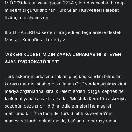
M.Ö.209’dan bu yana geçen 2234 yıldır düşmanları titretip
milletimizi gururlandıran Türk Silahlı Kuvvetleri ilelebet
övünç madalyamızdır.
İLGİLİ HABER
Hadise’den ihraç edilen teğmenlere destek:
Mustafa Kemal’in askerleriyiz
“ASKERİ KUDRETİMİZİN ZAAFA UĞRAMASINI İSTEYEN
AJAN PVOROKATÖRLER”
Türk askerinin arkasına saklanıp üç beş kendini bilmezin
korsan metnini silah gibi kullanan CHP’sinden satılmış kimi
medya organlarına, kiralık kalemlerden iç işgal cephesine
tahkimat yapan alçaklara kadar “Mustafa Kemal”in askeriyiz
sözünün cezalandırıldığını iddia etmeleri hem şeref
mahrumu bir iftira hem de Türk Silahlı Kuvvetleri’nin
manevi ve tarihi dokusuna dış bağlantılı operasyondur.