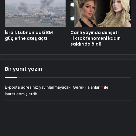
İsrail, Lübnan’daki BM
Canlı yayında dehşet!
güçlerine ateş açtı
TikTok fenomeni kadın
saldırıda öldü
Bir yanıt yazın
E-posta adresiniz yayınlanmayacak.
Gerekli alanlar
*
ile
işaretlenmişlerdir
Y
o
r
u