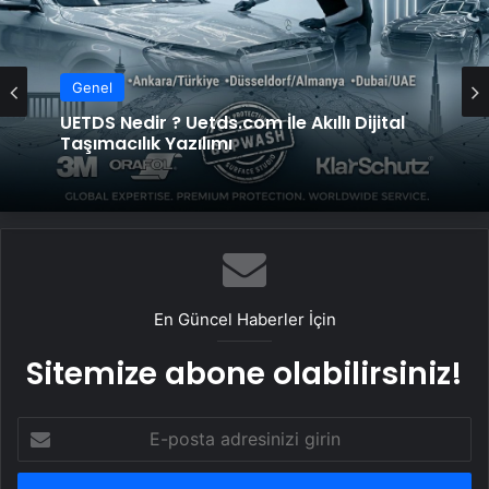
Genel
Genel
UETDS Nedir ? Uetds.com İle Akıllı Dijital
Taşımacılık Yazılımı
Yeni Dünya Düzensizliği Çağında Türk Dış
Politikası ve Hakan Fidan Faktörü
En Güncel Haberler İçin
Sitemize abone olabilirsiniz!
E-
posta
adresinizi