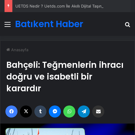
UETDS Nedir ? Uetds.com İle Akıllı Dijital Taşımacılık Yazılımı
Batıkent Haber
Menü
A
Anasayfa
Bahçeli: Teğmenlerin ihracı
doğru ve isabetli bir
karardır
Facebook
X
Tumblr
Messenger
WhatsApp
Telegram
Email'den paylaş