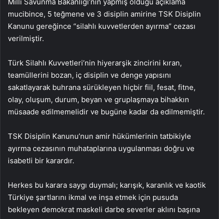
Milli Savunma Bakanlığı’nın yapmış olduğu açıklama
mucibince, 5 teğmene ve 3 disiplin amirine TSK Disiplin
Kanunu gereğince “silahlı kuvvetlerden ayırma” cezası
verilmiştir.
Türk Silahlı Kuvvetleri’nin hiyerarşik zincirini kıran,
teamüllerini bozan, iç disiplin ve denge yapısını
sakatlayarak buhrana sürükleyen hiçbir fiil, fesat, fitne,
olay, oluşum, durum, beyan ve gruplaşmaya bihakkın
müsaade edilmemelidir ve bugüne kadar da edilmemiştir.
TSK Disiplin Kanunu’nun amir hükümlerinin tatbikiyle
ayırma cezasının muhataplarına uygulanması doğru ve
isabetli bir karardır.
Herkes bu karara saygı duymalı; karışık, karanlık ve kaotik
Türkiye şartlarını ikmal ve inşa etmek için pusuda
bekleyen demokrat maskeli darbe severler aklını başına