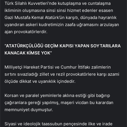
Türk Silahlı Kuvvetleri’nde kutuplaşma ve cuntalaşma
ikliminin oluşmasına sinsi sinsi hizmet edenler esasen
Gazi Mustafa Kemal Atatürk’ün karşıtı, dünyada hayranlık
uyandıran askeri kudretimizin zaafa uğramasını arzulayan
ajan provokatörlerdir.
“ATATÜRKÇÜLÜĞÜ GEÇİM KAPISI YAPAN SOYTARILARA
KANACAK KİMSE YOK”
Milliyetçi Hareket Partisi ve Cumhur İttifakı zalimlerin
sırtını sıvazladığı zillet ve rezil provokatörlere karşı azami
ölçüde dikkat ve uyanıklık içindedir.
Korsan ve paralel yeminlerle aklına estiği gibi bağırıp
çağıranlara gereği yapılmış, maşeri vicdan bu karardan
memnuniyet duymuştur.
Siyasi ve ideolojik taassubun pençesinde ilke ve irade