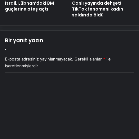
İsrail, Lübnan’daki BM
Canlı yayında dehşet!
güçlerine ateş açtı
TikTok fenomeni kadın
saldırıda öldü
Bir yanıt yazın
E-posta adresiniz yayınlanmayacak.
Gerekli alanlar
*
ile
işaretlenmişlerdir
Y
o
r
u
m
*