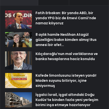
Fatih Erbakan: Bir yanda ABD, bir
yanda YPG biz de Emevi Camii’nde
namaz kılıyoruz
8 aylık hamile Neslihan Atagül
güzelliğini bakın kimden almış! Rus
annesi bir afet…
Kılıçdaroğlu’nun mal varlıklarına ve
banka hesaplarına haciz konuldu
Kafede limonlusunu isteyen yandı!
Maden suyunu bitiriyor, içine
siniyormuş
İşgalci İsrail, işgal altındaki Doğu
Kudüs’te binden fazla yeni yerleşim
birimi inşa etmeye hazırlanıyor