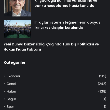
Kılıçdaroğlu’nun mal varlıklarına ve
banka hesaplarına haciz konuldu
İhraçları istenen teğmenlerin dosyası
ikinci kez disiplin kurulunda
Yeni Dünya Düzensizliği Çağında Türk Dış Politikası ve
Hakan Fidan Faktörü
Kategoriler
Ekonomi
(115)
Genel
(242)
Haber
(138)
Sağlık
(1)
Spor
(1)