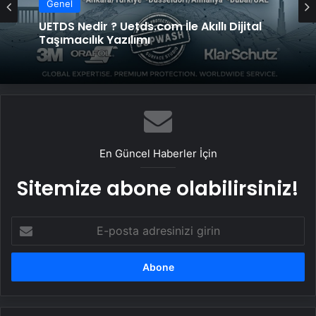
Genel
UETDS Nedir ? Uetds.com İle Akıllı Dijital
Taşımacılık Yazılımı
En Güncel Haberler İçin
Sitemize abone olabilirsiniz!
E-
posta
adresinizi
girin