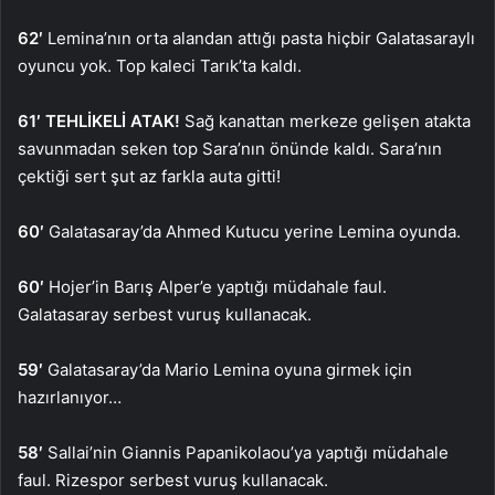
62′
Lemina’nın orta alandan attığı pasta hiçbir Galatasaraylı
oyuncu yok. Top kaleci Tarık’ta kaldı.
61′ TEHLİKELİ ATAK!
Sağ kanattan merkeze gelişen atakta
savunmadan seken top Sara’nın önünde kaldı. Sara’nın
çektiği sert şut az farkla auta gitti!
60′
Galatasaray’da Ahmed Kutucu yerine Lemina oyunda.
60′
Hojer’in Barış Alper’e yaptığı müdahale faul.
Galatasaray serbest vuruş kullanacak.
59′
Galatasaray’da Mario Lemina oyuna girmek için
hazırlanıyor…
58′
Sallai’nin Giannis Papanikolaou’ya yaptığı müdahale
faul. Rizespor serbest vuruş kullanacak.