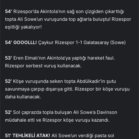
54′
Rizespor’da Akintola’nın sağ son çizgiden çıkarttığı
topta Ali Sowe’un vuruşunda top ağlarla buluştu! Rizespor
eşitliği yakalıyor!
54′ GOOOLLL!
Çaykur Rizespor 1-1 Galatasaray (Sowe)
53′
Eren Elmalı’nın Akintola’ya yaptığı hareket faul.
Rizespor serbest vuruş kullanacak.
52′
Köşe vuruşunda seken topta Abdülkadir’in şutu
savunmaya çarpıp dışarıya gitti. Rizespor bir köşe vuruşu
daha kullanacak.
52′
Sol çaprazda topla buluşan Ali Sowe’a Davinson
müdahale etti ve Rizespor köşe vuruşu kazandı.
51′ TEHLİKELİ ATAK!
Ali Sowe’un verdiği pasta sol