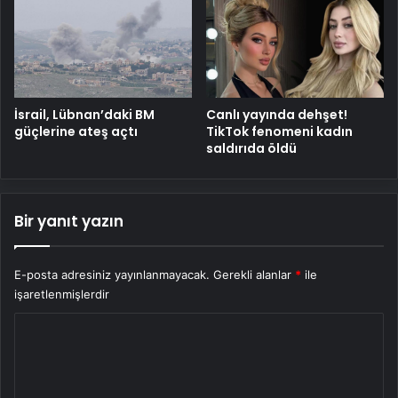
İsrail, Lübnan’daki BM
Canlı yayında dehşet!
güçlerine ateş açtı
TikTok fenomeni kadın
saldırıda öldü
Bir yanıt yazın
E-posta adresiniz yayınlanmayacak.
Gerekli alanlar
*
ile
işaretlenmişlerdir
Y
o
r