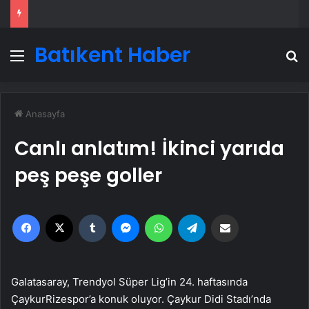
Batıkent Haber
Menü
A
Anasayfa
Canlı anlatım! İkinci yarıda
peş peşe goller
Facebook
X
Tumblr
Messenger
WhatsApp
Telegram
Email'den paylaş
Galatasaray, Trendyol Süper Lig’in 24. haftasında
ÇaykurRizespor’a konuk oluyor. Çaykur Didi Stadı’nda