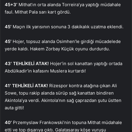
45+3′
Mithat’ın orta alanda Torreira’ya yaptığı müdahale
faul. Mithat Pala sarı kart gördü.
45′
Maçın ilk yarısının sonuna 3 dakikalık uzatma eklendi.
45′
Hojer, topsuz alanda Osimhen’le girdiği mücadelede
yerde kaldı. Hakem Zorbay Küçük oyunu durdurdu.
43′ TEHLİKELİ ATAK!
Hojer’in sol kanattan yaptığı ortada
Abdülkadir’in kafasını Muslera kurtardı!
41′ TEHLİKELİ ATAK!
Rizespor kontra atağına çıkan Ali
Sowe, topu rakip alanda sürüp sağ kanattan bindiren
Akintola’ya verdi. Akintola’nın sağ çaprazdan şutu üstten
auta gitti!
40′
Przemyslaw Frankowski’nin topuna Mithat müdahale
etti ve top dışarıya çıktı. Galatasaray köşe vuruşu