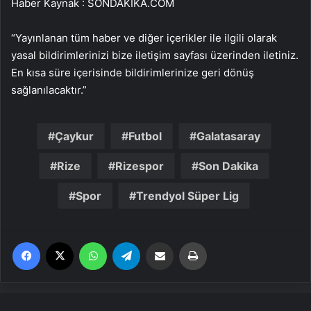
Haber Kaynak : SONDAKIKA.COM
“Yayınlanan tüm haber ve diğer içerikler ile ilgili olarak
yasal bildirimlerinizi bize iletişim sayfası üzerinden iletiniz.
En kısa süre içerisinde bildirimlerinize geri dönüş
sağlanılacaktır.”
Çaykur
Futbol
Galatasaray
Rize
Rizespor
Son Dakika
Spor
Trendyol Süper Lig
Facebook
X
WhatsApp
Telegram
Email'den paylaş
Yaz