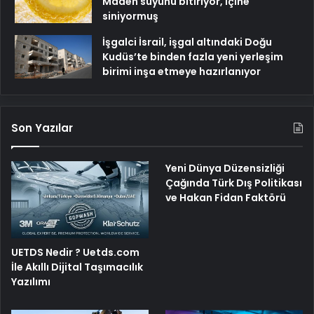
Maden suyunu bitiriyor, içine
siniyormuş
İşgalci İsrail, işgal altındaki Doğu
Kudüs’te binden fazla yeni yerleşim
birimi inşa etmeye hazırlanıyor
Son Yazılar
Yeni Dünya Düzensizliği
Çağında Türk Dış Politikası
ve Hakan Fidan Faktörü
UETDS Nedir ? Uetds.com
İle Akıllı Dijital Taşımacılık
Yazılımı