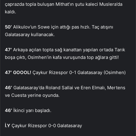
çaprazda topla buluşan Mithat’ın şutu kaleci Muslera’da
kaldı.
50′
Alikulov’un Sowe için attığı pas hızlı. Taç atışını
Galatasaray kullanacak.
47′
Arkaya açılan topta sağ kanattan yapılan ortada Tarık
boşa çıktı, Osimhen’in kafa vuruşunda top ağlara gitti!
47′ GOOOL!
Çaykur Rizespor 0-1 Galatasaray (Osimhen)
46′
Galatasaray’da Roland Sallai ve Eren Elmalı, Mertens
ve Cuesta yerine oyunda.
46′
İkinci yarı başladı.
İ.Y
Çaykur Rizespor 0-0 Galatasaray