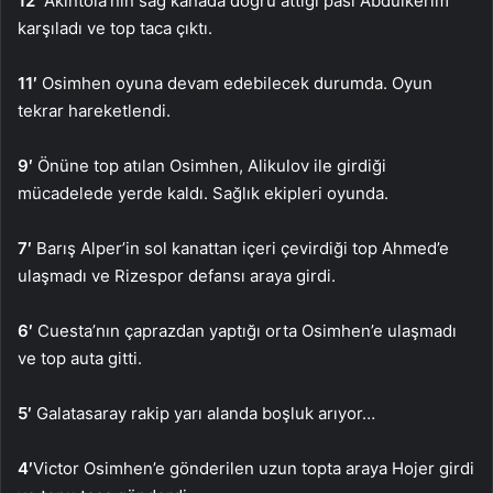
12′
Akintola’nın sağ kanada doğru attığı pası Abdülkerim
karşıladı ve top taca çıktı.
11′
Osimhen oyuna devam edebilecek durumda. Oyun
tekrar hareketlendi.
9′
Önüne top atılan Osimhen, Alikulov ile girdiği
mücadelede yerde kaldı. Sağlık ekipleri oyunda.
7′
Barış Alper’in sol kanattan içeri çevirdiği top Ahmed’e
ulaşmadı ve Rizespor defansı araya girdi.
6′
Cuesta’nın çaprazdan yaptığı orta Osimhen’e ulaşmadı
ve top auta gitti.
5′
Galatasaray rakip yarı alanda boşluk arıyor…
4′
Victor Osimhen’e gönderilen uzun topta araya Hojer girdi