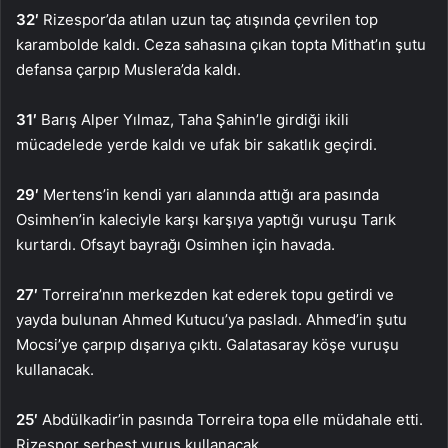
32′
Rizespor’da atılan uzun taç atışında çevrilen top
karambolde kaldı. Ceza sahasına çıkan topta Mithat’ın şutu
defansa çarpıp Muslera’da kaldı.
31′
Barış Alper Yılmaz, Taha Şahin’le girdiği ikili
mücadelede yerde kaldı ve ufak bir sakatlık geçirdi.
29′
Mertens’in kendi yarı alanında attığı ara pasında
Osimhen’in kaleciyle karşı karşıya yaptığı vuruşu Tarık
kurtardı. Ofsayt bayrağı Osimhen için havada.
27′
Torreira’nın merkezden kat ederek topu getirdi ve
yayda bulunan Ahmed Kutucu’ya pasladı. Ahmed’in şutu
Mocsi’ye çarpıp dışarıya çıktı. Galatasaray köşe vuruşu
kullanacak.
25′
Abdülkadir’in pasında Torreira topa elle müdahale etti.
Rizespor serbest vuruş kullanacak.