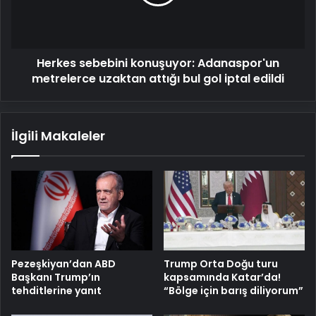
uzaktan
attığı
bul
gol
Herkes sebebini konuşuyor: Adanaspor'un
iptal
edildi
metrelerce uzaktan attığı bul gol iptal edildi
İlgili Makaleler
Pezeşkiyan’dan ABD
Trump Orta Doğu turu
Başkanı Trump’ın
kapsamında Katar’da!
tehditlerine yanıt
“Bölge için barış diliyorum”