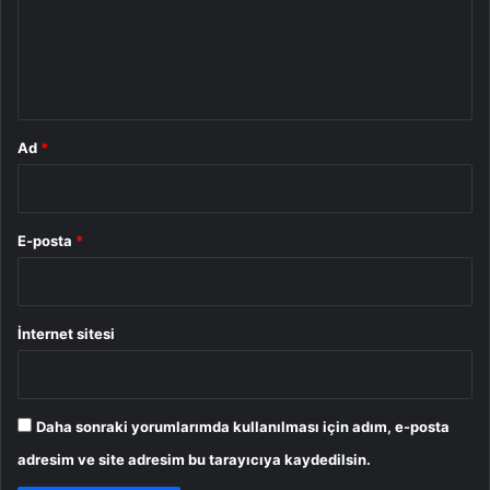
u
m
*
Ad
*
E-posta
*
İnternet sitesi
Daha sonraki yorumlarımda kullanılması için adım, e-posta
adresim ve site adresim bu tarayıcıya kaydedilsin.