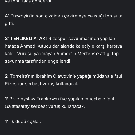
ve topu taca gönderdi.
4′
Olawoyin’in son çizgiden çevirmeye çalıştığı top auta
gitti.
3′ TEHLİKELİ ATAK!
Rizespor savunmasında yapılan
hatada Ahmed Kutucu dar alanda kaleciyle karşı karşıya
kaldı. Vuruşu yapmayan Ahmed’in Mertens’e attığı top
savunma tarafından engellendi.
2′
Torreira’nın Ibrahim Olawoyin’e yaptığı müdahale faul.
Rizespor serbest vuruş kullanacak.
1′
Przemyslaw Frankowski’ye yapılan müdahale faul.
Galatasaray serbest vuruş kullanacak.
1′
İlk düdük çaldı.