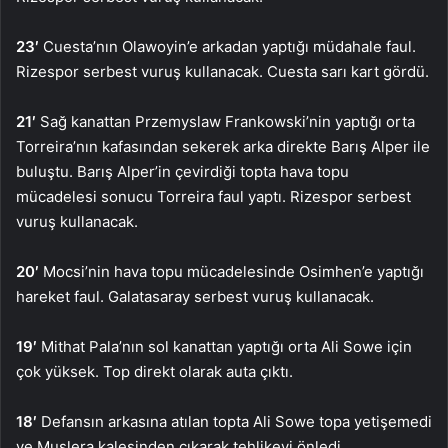
23′
Cuesta’nın Olawoyin’e arkadan yaptığı müdahale faul.
Rizespor serbest vuruş kullanacak. Cuesta sarı kart gördü.
21′
Sağ kanattan Przemyslaw Frankowski’nin yaptığı orta
Torreira’nın kafasından sekerek arka direkte Barış Alper ile
buluştu. Barış Alper’in çevirdiği topta hava topu
mücadelesi sonucu Torreira faul yaptı. Rizespor serbest
vuruş kullanacak.
20′
Mocsi’nin hava topu mücadelesinde Osimhen’e yaptığı
hareket faul. Galatasaray serbest vuruş kullanacak.
19′
Mithat Pala’nın sol kanattan yaptığı orta Ali Sowe için
çok yüksek. Top direkt olarak auta çıktı.
18′
Defansın arkasına atılan topta Ali Sowe topa yetişemedi
ve Muslera kalesinden çıkarak tehlikeyi önledi.