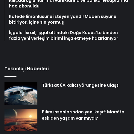
Kılıçdaroğlu’nun mal varlıklarına ve banka hesaplarına
haciz konuldu
Kafede limonlusunu isteyen yandı! Maden suyunu
bitiriyor, içine siniyormuş
İşgalci İsrail, işgal altındaki Doğu Kudüs’te binden
fazla yeni yerleşim birimi inşa etmeye hazırlanıyor
Teknoloji Haberleri
Türksat 6A kalıcı yörüngesine ulaştı
Bilim insanlarından yeni keşif: Mars’ta
eskiden yaşam var mıydı?