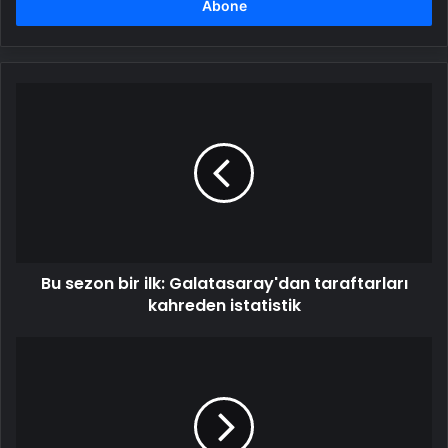
girin
Bu
sezon
bir
ilk:
Galatasaray'dan
taraftarları
kahreden
istatistik
Bu sezon bir ilk: Galatasaray'dan taraftarları
kahreden istatistik
Herkes
sebebini
konuşuyor:
Adanaspor'un
metrelerce