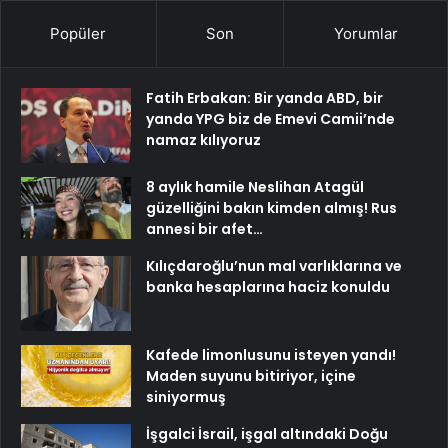
Popüler
Son
Yorumlar
Fatih Erbakan: Bir yanda ABD, bir
yanda YPG biz de Emevi Camii’nde
namaz kılıyoruz
8 aylık hamile Neslihan Atagül
güzelliğini bakın kimden almış! Rus
annesi bir afet…
Kılıçdaroğlu’nun mal varlıklarına ve
banka hesaplarına haciz konuldu
Kafede limonlusunu isteyen yandı!
Maden suyunu bitiriyor, içine
siniyormuş
İşgalci İsrail, işgal altındaki Doğu