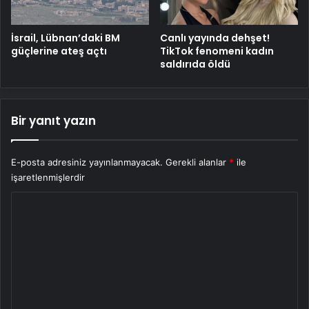
İsrail, Lübnan’daki BM
Canlı yayında dehşet!
güçlerine ateş açtı
TikTok fenomeni kadın
saldırıda öldü
Bir yanıt yazın
E-posta adresiniz yayınlanmayacak.
Gerekli alanlar
*
ile
işaretlenmişlerdir
Y
o
r
u
m
*