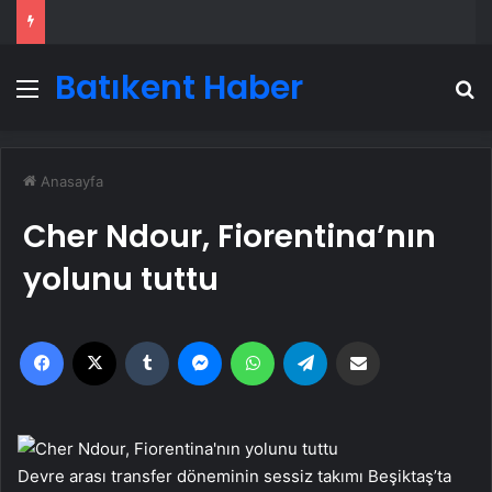
Batıkent Haber
Menü
A
Anasayfa
Cher Ndour, Fiorentina’nın
yolunu tuttu
Facebook
X
Tumblr
Messenger
WhatsApp
Telegram
Email'den paylaş
Devre arası transfer döneminin sessiz takımı Beşiktaş’ta