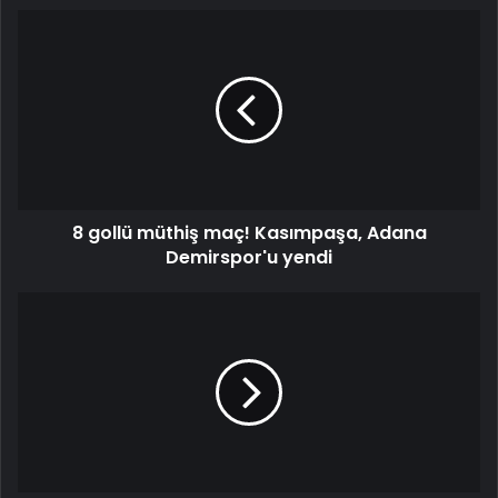
8
gollü
müthiş
maç!
Kasımpaşa,
Adana
Demirspor'u
yendi
8 gollü müthiş maç! Kasımpaşa, Adana
Demirspor'u yendi
Fenerbahçe'de
zorlu
şubat
takvimi!
Toplam
8
maça
çıkılacak