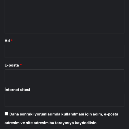
u
m
*
Ad
*
E-posta
*
İnternet sitesi
Daha sonraki yorumlarımda kullanılması için adım, e-posta
adresim ve site adresim bu tarayıcıya kaydedilsin.