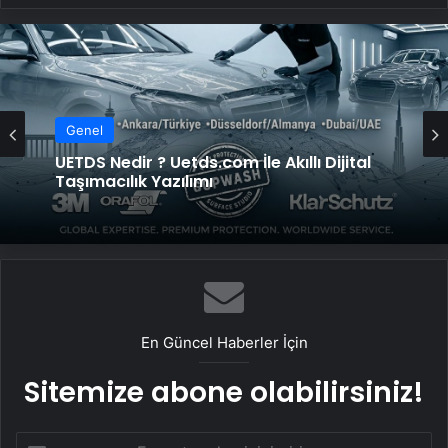
Genel
Yeni Dünya Düzensizliği Çağında Türk Dış
Politikası ve Hakan Fidan Faktörü
En Güncel Haberler İçin
Sitemize abone olabilirsiniz!
E-