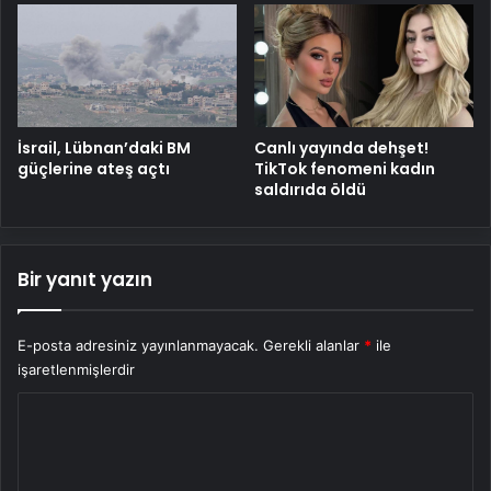
İsrail, Lübnan’daki BM
Canlı yayında dehşet!
güçlerine ateş açtı
TikTok fenomeni kadın
saldırıda öldü
Bir yanıt yazın
E-posta adresiniz yayınlanmayacak.
Gerekli alanlar
*
ile
işaretlenmişlerdir
Y
o
r