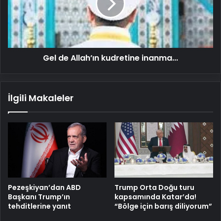
inanma...
Gel de Allah’ın kudretine inanma...
İlgili Makaleler
Pezeşkiyan’dan ABD
Trump Orta Doğu turu
Başkanı Trump’ın
kapsamında Katar’da!
tehditlerine yanıt
“Bölge için barış diliyorum”