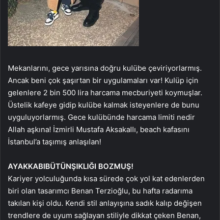
Mekanlarını, gece yarısına doğru kulübe çeviriyorlarmış.
Ancak beni çok şaşırtan bir uygulamaları var! Kulüp için
gelenlere 2 bin 500 lira harcama mecburiyeti koymuşlar.
Üstelik kafeye gidip kulübe kalmak isteyenlere de bunu
uyguluyorlarmış. Gece kulübünde harcama limiti nedir
Allah aşkına! İzmirli Mustafa Aksakallı, beach kafasını
İstanbul’a taşımış anlaşılan!
AYAKKABI
BÜTÜN
ŞIKLIĞI BOZMUŞ!
Kariyer yolculuğunda kısa sürede çok yol kat edenlerden
biri olan tasarımcı Benan Terzioğlu, bu hafta radarıma
takılan kişi oldu. Kendi stil anlayışına sadık kalıp değişen
trendlere de uyum sağlayan stiliyle dikkat çeken Benan,