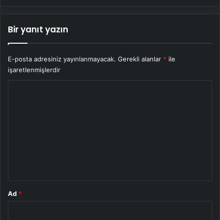
Bir yanıt yazın
E-posta adresiniz yayınlanmayacak.
Gerekli alanlar
*
ile
işaretlenmişlerdir
Y
o
r
u
m
*
Ad
*