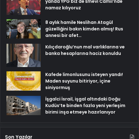
yanda YPG biz de Emevi Camii’nde
namaz kılıyoruz
8 aylık hamile Neslihan Atagül
güzelliğini bakın kimden almış! Rus
annesi bir afet…
Kılıçdaroğlu’nun mal varlıklarına ve
banka hesaplarına haciz konuldu
Kafede limonlusunu isteyen yandı!
Maden suyunu bitiriyor, içine
siniyormuş
İşgalci İsrail, işgal altındaki Doğu
Kudüs’te binden fazla yeni yerleşim
birimi inşa etmeye hazırlanıyor
Son Yazılar