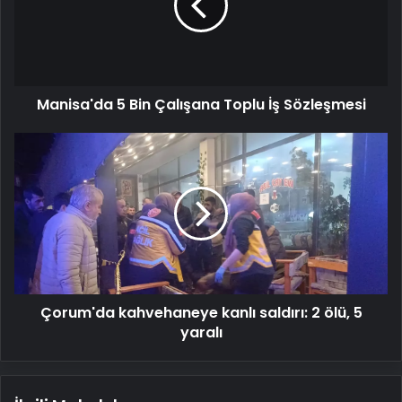
Toplu
İş
Sözleşmesi
Manisa'da 5 Bin Çalışana Toplu İş Sözleşmesi
Çorum'da
kahvehaneye
kanlı
saldırı:
2
ölü,
5
yaralı
Çorum'da kahvehaneye kanlı saldırı: 2 ölü, 5
yaralı