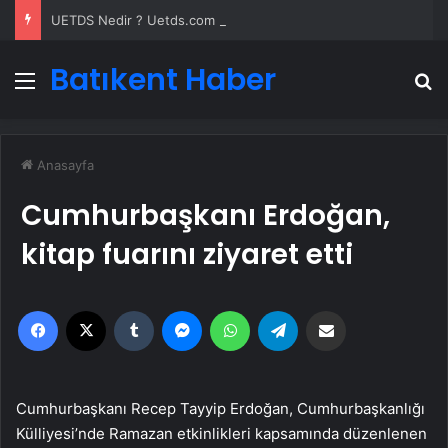
UETDS Nedir ? Uetds.com İle Akıllı Dijital Taşımacılık Yazılımı
Batıkent Haber
Menü
A
Anasayfa
Cumhurbaşkanı Erdoğan,
kitap fuarını ziyaret etti
Facebook
X
Tumblr
Messenger
WhatsApp
Telegram
Email'den paylaş
Cumhurbaşkanı Recep Tayyip Erdoğan, Cumhurbaşkanlığı
Külliyesi’nde Ramazan etkinlikleri kapsamında düzenlenen