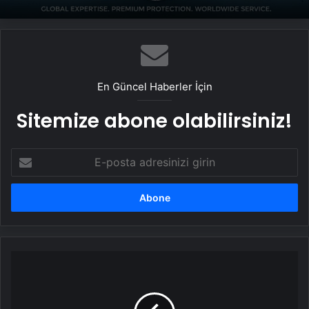
En Güncel Haberler İçin
Sitemize abone olabilirsiniz!
E-
posta
adresinizi
girin
Manisa'da
5
Bin
Çalışana