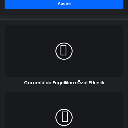
girin
Görümlü'de
Engellilere
Özel
Etkinlik
Görümlü'de Engellilere Özel Etkinlik
Çoban
10
Bin
Lira
Bağışladı