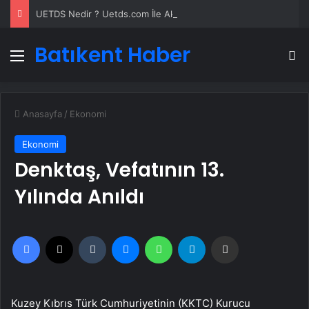
UETDS Nedir ? Uetds.com İle Akıllı Dijital Taşımacılık Yazılımı
Batıkent Haber
Menü
A
Anasayfa
/
Ekonomi
Ekonomi
Denktaş, Vefatının 13.
Yılında Anıldı
Facebook
X
Tumblr
Messenger
WhatsApp
Telegram
Email'den paylaş
Kuzey Kıbrıs Türk Cumhuriyetinin (KKTC) Kurucu