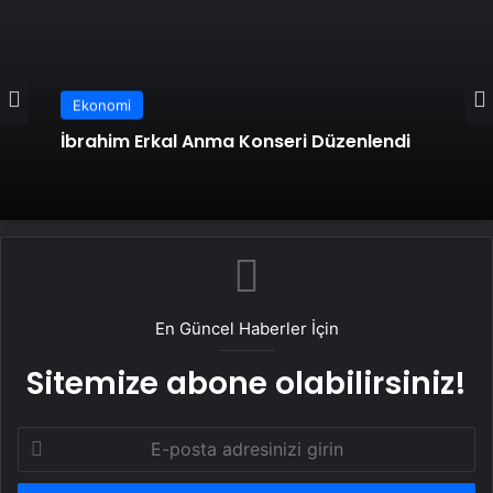
Ekonomi
İbrahim Erkal Anma Konseri Düzenlendi
En Güncel Haberler İçin
Sitemize abone olabilirsiniz!
E-
posta
adresinizi