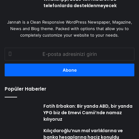
telefonlarda desteklenmeyecek
Jannah is a Clean Responsive WordPress Newspaper, Magazine,
News and Blog theme. Packed with options that allow you to
completely customize your website to your needs.
E-
posta
adresinizi
girin
Popüler Haberler
Fatih Erbakan: Bir yanda ABD, bir yanda
YPG biz de Emevi Camii’nde namaz
kılıyoruz
Kılıçdaroğlu’nun mal varlıklarına ve
banka hesaplarına haciz konuldu