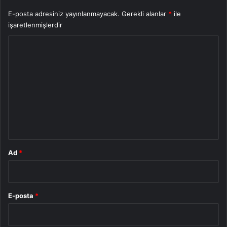
E-posta adresiniz yayınlanmayacak.
Gerekli alanlar
*
ile
işaretlenmişlerdir
Y
o
r
u
m
*
Ad
*
E-posta
*