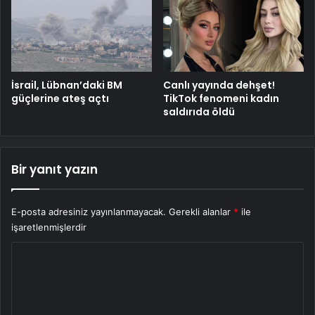
İsrail, Lübnan’daki BM
Canlı yayında dehşet!
güçlerine ateş açtı
TikTok fenomeni kadın
saldırıda öldü
Bir yanıt yazın
E-posta adresiniz yayınlanmayacak.
Gerekli alanlar
*
ile
işaretlenmişlerdir
Y
o
r