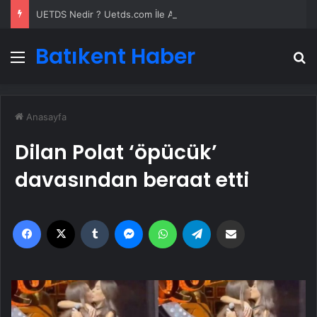
UETDS Nedir ? Uetds.com İle Akıllı Dijital Taşımacılık Yazılımı
Batıkent Haber
Menü
A
Anasayfa
Dilan Polat ‘öpücük’
davasından beraat etti
Facebook
X
Tumblr
Messenger
WhatsApp
Telegram
Email'den paylaş