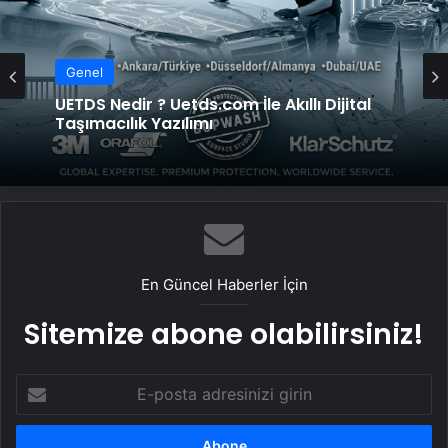
Genel
UETDS Nedir ? Uetds.com İle Akıllı Dijital
Taşımacılık Yazılımı
En Güncel Haberler İçin
Sitemize abone olabilirsiniz!
E-
posta
adresinizi
girin