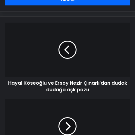
Hayal
Köseoğlu
ve
Ersoy
Nezir
Çınarlı'dan
dudak
dudağa
aşk
Hayal Köseoğlu ve Ersoy Nezir Çınarlı'dan dudak
pozu
dudağa aşk pozu
Hatice
botokstan
zehirlendi!
'Bunu
bir
dişçiye