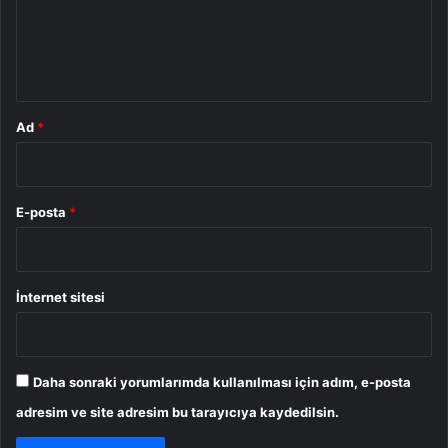
u
m
*
Ad
*
E-posta
*
İnternet sitesi
Daha sonraki yorumlarımda kullanılması için adım, e-posta
adresim ve site adresim bu tarayıcıya kaydedilsin.