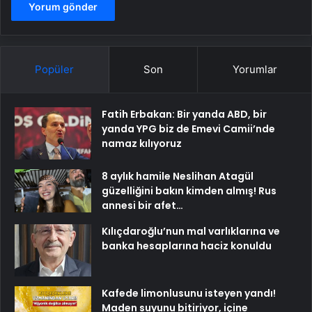
Popüler
Son
Yorumlar
Fatih Erbakan: Bir yanda ABD, bir
yanda YPG biz de Emevi Camii’nde
namaz kılıyoruz
8 aylık hamile Neslihan Atagül
güzelliğini bakın kimden almış! Rus
annesi bir afet…
Kılıçdaroğlu’nun mal varlıklarına ve
banka hesaplarına haciz konuldu
Kafede limonlusunu isteyen yandı!
Maden suyunu bitiriyor, içine