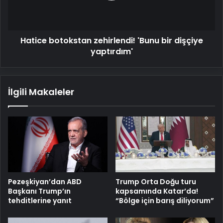
yaptırdım'
Hatice botokstan zehirlendi! 'Bunu bir dişçiye
yaptırdım'
İlgili Makaleler
Pezeşkiyan’dan ABD
Trump Orta Doğu turu
Başkanı Trump’ın
kapsamında Katar’da!
tehditlerine yanıt
“Bölge için barış diliyorum”