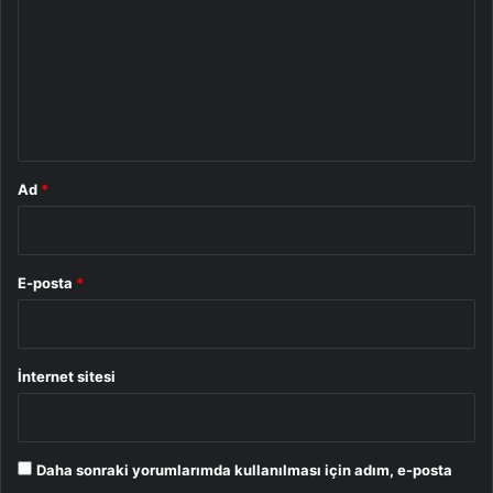
r
u
m
*
Ad
*
E-posta
*
İnternet sitesi
Daha sonraki yorumlarımda kullanılması için adım, e-posta