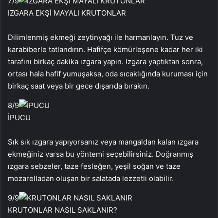
7
/9
IZGARA EKŞİ MAYALI KRUTONLAR
Dilimlenmiş ekmeği zeytinyağı ile harmanlayın. Tuz ve
karabiberle tatlandırın. Hafifçe kömürleşene kadar her iki
tarafını birkaç dakika ızgara yapın. Izgara yaptıktan sonra,
ortası hala hafif yumuşaksa, oda sıcaklığında kuruması için
birkaç saat veya bir gece dışarıda bırakın.
8
/9
İPUCU
Sık sık ızgara yapıyorsanız veya mangaldan kalan ızgara
ekmeğiniz varsa bu yöntemi seçebilirsiniz. Doğranmış
ızgara sebzeler, taze fesleğen, yeşil soğan ve taze
mozarelladan oluşan bir salatada lezzetli olabilir.
9
/9
KRUTONLAR NASIL SAKLANIR?