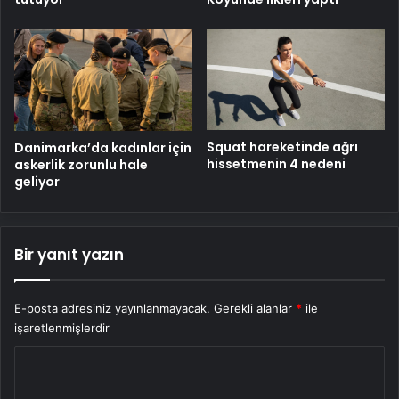
Squat hareketinde ağrı
Danimarka’da kadınlar için
hissetmenin 4 nedeni
askerlik zorunlu hale
geliyor
Bir yanıt yazın
E-posta adresiniz yayınlanmayacak.
Gerekli alanlar
*
ile
işaretlenmişlerdir
Y
o