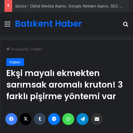
Serjoy : Dijital Medya Ajansı, Google Reklam Ajansı, SEO Ajansı ve Web Tasarım Ajansı
Batıkent Haber
Menü
A
Anasayfa
/
Haber
Haber
Ekşi mayalı ekmekten
sarımsak aromalı kruton! 3
farklı pişirme yöntemi var
Facebook
X
Tumblr
Messenger
WhatsApp
Telegram
Email'den paylaş