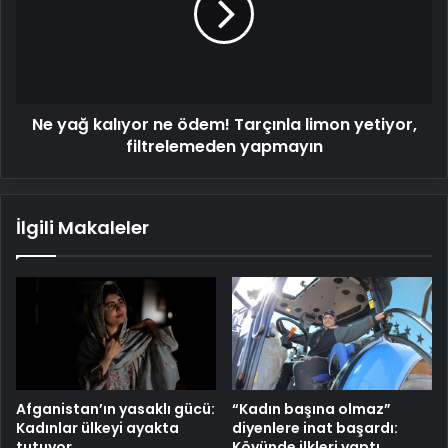
ödem!
Tarçınla
limon
yetiyor,
filtrelemeden
Ne yağ kalıyor ne ödem! Tarçınla limon yetiyor,
yapmayın
filtrelemeden yapmayın
İlgili Makaleler
Afganistan’ın yasaklı gücü:
“Kadın başına olmaz”
Kadınlar ülkeyi ayakta
diyenlere inat başardı:
tutuyor
Köyünde ilkleri yaptı