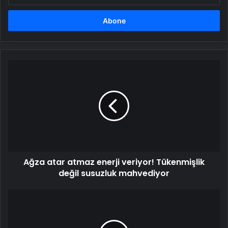
adresinizi
girin
Ağza
atar
atmaz
enerji
veriyor!
Tükenmişlik
değil
susuzluk
mahvediyor
Ağza atar atmaz enerji veriyor! Tükenmişlik
değil susuzluk mahvediyor
Ne
yağ
kalıyor
ne