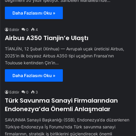
değirmeni 50 yıldır işletiyor. Sarıbelen Mahallesi’nde…
Daha Fazlasını Oku »
Editör
0
4
Airbus A350 Tianjin’e Ulaştı
TİANJİN, 12 Şubat (Xinhua) — Avrupalı uçak üreticisi Airbus,
2025’in ilk boyasız Airbus A350 tipi uçağının Fransa’nın
Toulouse kentinden Çin’in…
Daha Fazlasını Oku »
Editör
0
3
Türk Savunma Sanayi Firmalarından
Endonezya’da Önemli Anlaşmalar
SAVUNMA Sanayii Başkanlığı (SSB), Endonezya’da düzenlenen
Türkiye-Endonezya İş Forumu’nda Türk savunma sanayi
firmalarının, stratejik iş birliklerini güçlendirecek önemli