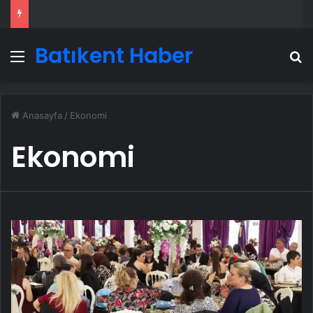
Batıkent Haber
Menü
A
Anasayfa
/
Ekonomi
Ekonomi