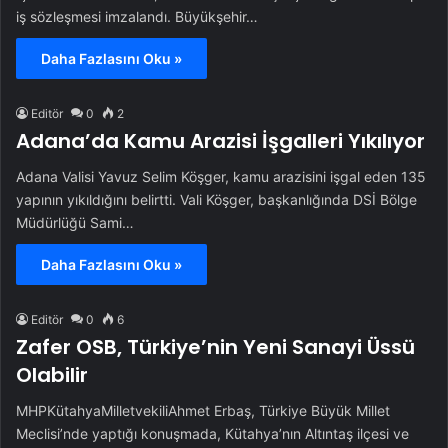
iş sözleşmesi imzalandı. Büyükşehir…
Daha Fazlasını Oku »
Editör
0
2
Adana’da Kamu Arazisi İşgalleri Yıkılıyor
Adana Valisi Yavuz Selim Köşger, kamu arazisini işgal eden 135
yapının yıkıldığını belirtti. Vali Köşger, başkanlığında DSİ Bölge
Müdürlüğü Sami…
Daha Fazlasını Oku »
Editör
0
6
Zafer OSB, Türkiye’nin Yeni Sanayi Üssü
Olabilir
MHPKütahyaMilletvekiliAhmet Erbaş, Türkiye Büyük Millet
Meclisi’nde yaptığı konuşmada, Kütahya’nın Altıntaş ilçesi ve