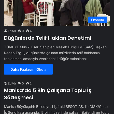
Ekonomi
Editör
0
4
Düğünlerde Telif Hakları Denetimi
TÜRKİYE Musiki Eseri Sahipleri Meslek Birliği (MESAM) Başkanı
Recep Ergül, düğünlerde çalınan müziklerin telif haklarının
toplanması amacıyla Avcılar’daki düğün salonlarını…
Daha Fazlasını Oku »
Editör
0
2
Manisa’da 5 Bin Çalışana Toplu İş
Sözleşmesi
Manisa Büyükşehir Belediyesi iştiraki BESOT AŞ. ile DİSK/Genel-
İş Sendikası arasında, 5 binin üzerinde çalışanı ilgilendiren toplu