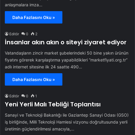
anlaşmalara imza…
Daha Fazlasını Oku »
Editör
0
2
İnsanlar akın akın o siteyi ziyaret ediyor
Vatandaşların zincir market şubelerindeki 50 bine yakın ürünün
fiyatını görerek karşılaştırma yapabildikleri “marketfiyati.org.tr”
adlı internet sitesine ilk 24 saatte 490…
Daha Fazlasını Oku »
Editör
0
1
Yeni Yerli Malı Tebliği Toplantısı
Sanayi ve Teknoloji Bakanlığı ile Gaziantep Sanayi Odası (GSO)
iş birliğinde, Milli Teknoloji Hamlesi vizyonu doğrultusunda yerli
üretimin güçlendirilmesi amacıyla,…