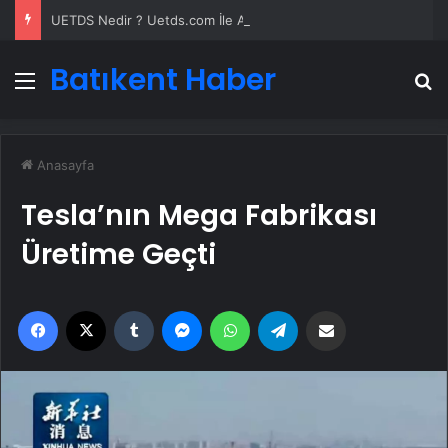
UETDS Nedir ? Uetds.com İle Akıllı Dijital Taşımacılık Yazılımı
Batıkent Haber
Menü
A
Anasayfa
Tesla’nın Mega Fabrikası
Üretime Geçti
Facebook
X
Tumblr
Messenger
WhatsApp
Telegram
Email'den paylaş