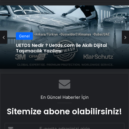
Genel
UETDS Nedir ? Uetds.com İle Akıllı Dijital
Taşımacılık Yazılımı
En Güncel Haberler İçin
Sitemize abone olabilirsiniz!
E-