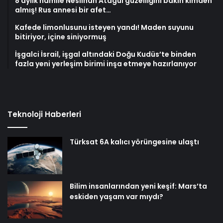
8 aylık hamile Neslihan Atagül güzelliğini bakın kimden
almış! Rus annesi bir afet…
Kafede limonlusunu isteyen yandı! Maden suyunu
bitiriyor, içine siniyormuş
İşgalci İsrail, işgal altındaki Doğu Kudüs’te binden
fazla yeni yerleşim birimi inşa etmeye hazırlanıyor
Teknoloji Haberleri
Türksat 6A kalıcı yörüngesine ulaştı
Bilim insanlarından yeni keşif: Mars’ta
eskiden yaşam var mıydı?