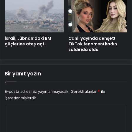
İsrail, Lübnan’daki BM
Canlı yayında dehşet!
güçlerine ateş açtı
TikTok fenomeni kadın
saldırıda öldü
Bir yanıt yazın
E-posta adresiniz yayınlanmayacak.
Gerekli alanlar
*
ile
işaretlenmişlerdir
Y
o
r