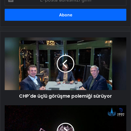
posta
adresinizi
girin
CHP'de
üçlü
görüşme
polemiği
sürüyor
CHP'de üçlü görüşme polemiği sürüyor
Çin
Ay
Görevinde
İsimleri