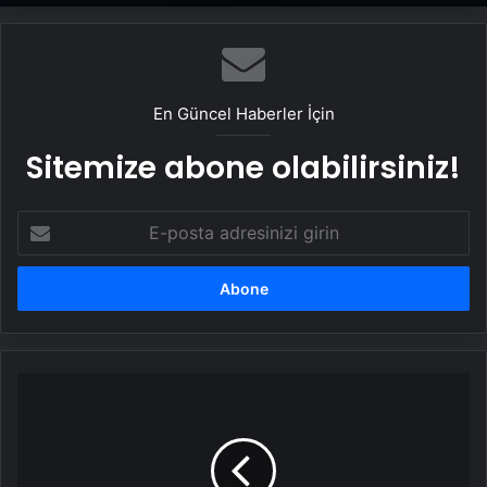
En Güncel Haberler İçin
Sitemize abone olabilirsiniz!
E-
posta
adresinizi
girin
Steve
Vai
ve
Joe
Satriani