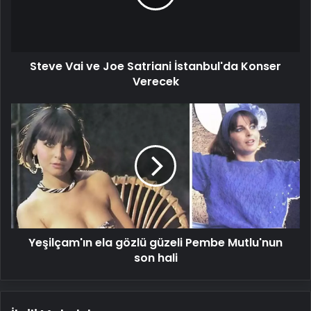
İstanbul'da
Konser
Verecek
Steve Vai ve Joe Satriani İstanbul'da Konser
Verecek
Yeşilçam'ın
ela
gözlü
güzeli
Pembe
Mutlu'nun
son
hali
Yeşilçam'ın ela gözlü güzeli Pembe Mutlu'nun
son hali