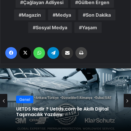
Çağlayan Adliyesi
Gülben Ergen
Magazin
Medya
Son Dakika
Sosyal Medya
Yaşam
Facebook
X
WhatsApp
Telegram
Email'den paylaş
Yaz
Genel
UETDS Nedir ? Uetds.com İle Akıllı Dijital
Taşımacılık Yazılımı