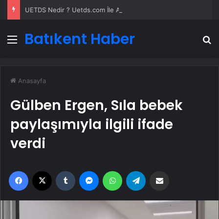
UETDS Nedir ? Uetds.com İle Akıllı Dijital Taşımacılık Yazılımı
Batıkent Haber
Menü
A
Anasayfa
Gülben Ergen, Sıla bebek
paylaşımıyla ilgili ifade
verdi
Facebook
X
Tumblr
Messenger
WhatsApp
Telegram
Email'den paylaş