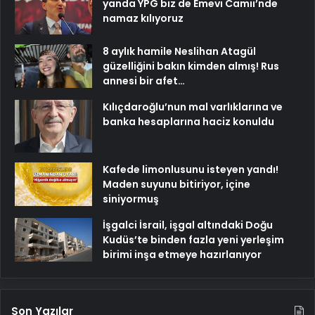
yanda YPG biz de Emevi Camii’nde
namaz kılıyoruz
8 aylık hamile Neslihan Atagül
güzelliğini bakın kimden almış! Rus
annesi bir afet…
Kılıçdaroğlu’nun mal varlıklarına ve
banka hesaplarına haciz konuldu
Kafede limonlusunu isteyen yandı!
Maden suyunu bitiriyor, içine
siniyormuş
İşgalci İsrail, işgal altındaki Doğu
Kudüs’te binden fazla yeni yerleşim
birimi inşa etmeye hazırlanıyor
Son Yazılar