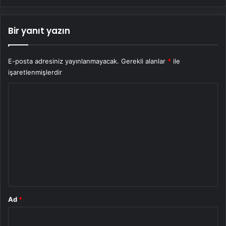
Bir yanıt yazın
E-posta adresiniz yayınlanmayacak.
Gerekli alanlar
*
ile
işaretlenmişlerdir
Y
o
r
u
m
*
Ad
*