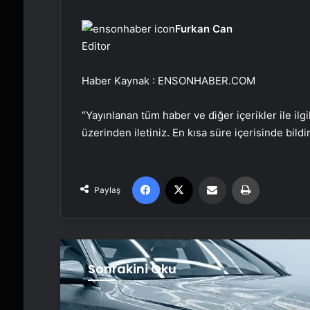
Furkan Can
Editor
Haber Kaynak : ENSONHABER.COM
“Yayınlanan tüm haber ve diğer içerikler ile ilgil
üzerinden iletiniz. En kısa süre içerisinde bildi
Facebook
X
Email'den paylaş
Yaz
Paylaş
Sonrakini Oku