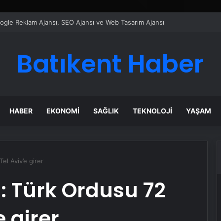
ı Dijital Taşımacılık Yazılımı
Batıkent Haber
HABER
EKONOMI
SAĞLIK
TEKNOLOJI
YAŞAM
el Aviv’e girer
: Türk Ordusu 72
e girer