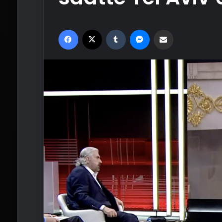
Facebook
X
Tumblr
Messenger
Email'den paylaş