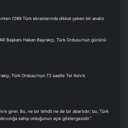
ırken CNN Türk ekranlarında dikkat çeken bir analiz
AR Başkanı Hakan Bayrakçı, Türk Ordusu’nun gücünü
rakçı, Türk Ordusu’nun 72 saatte Tel Aviv’e
The Washington Post yazdı:
’e girer. Bu, ne bir tehdit ne de bir abartıdır; bu, Türk
Trump’ın Orta Doğu turu, Erdoğan
ırıcılığa sahip olduğunun açık göstergesidir.”
için büyük bir hafta