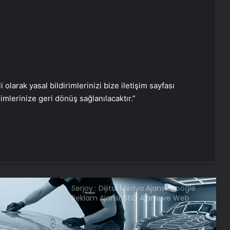
Ukrayna’dan son dakika açıklaması:
Putin yoksa kesinlikle müzakereler
de olmaz
Yusuf Dikeç NATO’ya Türkiye’yi
tanıttı
i olarak yasal bildirimlerinizi bize iletişim sayfası
rimlerinize geri dönüş sağlanılacaktır.”
SON DAKİKA | ABD’den Türkiye’ye
füze satışına onay!
Türkiye’den Libya’ya seyahat uyarısı
Serjoy : Dijital Medya Ajansı, Google
Reklam Ajansı, SEO Ajansı ve Web
Tasarım Ajansı