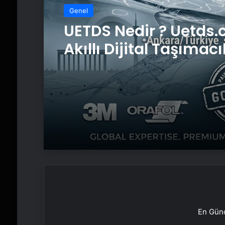
Genel
UETDS Nedir ? Uetds.
Akıllı Dijital Taşımacı
Yazılımı
En Günc