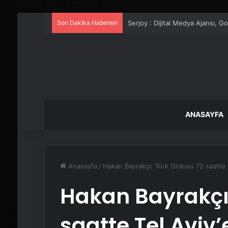
Son Dakika Haberleri
UETDS Nedir ? Uetds.com İle Akıll
ANASAYFA
Anasayfa
/
Hakan Bayrakçı: Türk Ordusu 72 saatte T
Hakan Bayrakçı
saatte Tel Aviv’