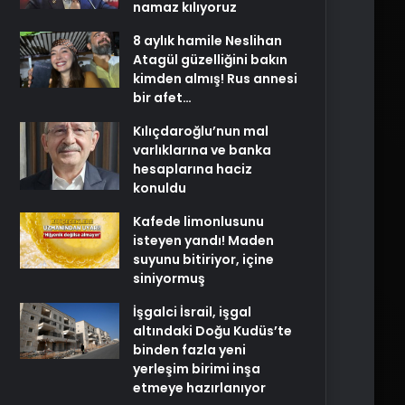
namaz kılıyoruz
8 aylık hamile Neslihan
Atagül güzelliğini bakın
kimden almış! Rus annesi
bir afet…
Kılıçdaroğlu’nun mal
varlıklarına ve banka
hesaplarına haciz
konuldu
Kafede limonlusunu
isteyen yandı! Maden
suyunu bitiriyor, içine
siniyormuş
İşgalci İsrail, işgal
altındaki Doğu Kudüs’te
binden fazla yeni
yerleşim birimi inşa
etmeye hazırlanıyor