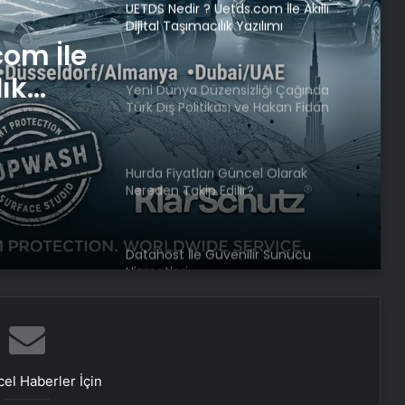
UETDS Nedir ? Uetds.com İle Akıllı
Dijital Taşımacılık Yazılımı
com İle
lık
Yeni Dünya Düzensizliği Çağında
Türk Dış Politikası ve Hakan Fidan
Faktörü
Hurda Fiyatları Güncel Olarak
Nereden Takip Edilir?
Datahost İle Güvenilir Sunucu
Hizmetleri
The Washington Post yazdı:
Trump’ın Orta Doğu turu, Erdoğan
için büyük bir hafta
el Haberler İçin