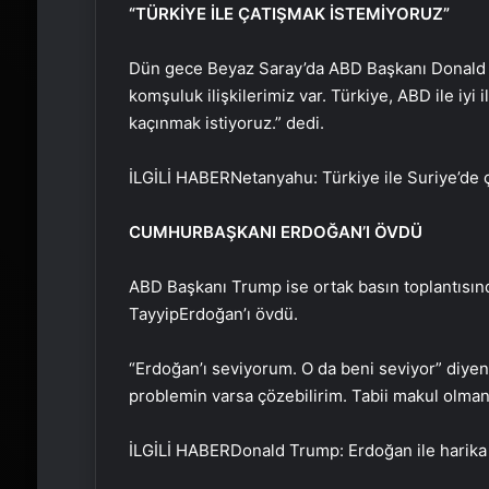
“TÜRKİYE İLE ÇATIŞMAK İSTEMİYORUZ”
Dün gece Beyaz Saray’da ABD Başkanı Donald T
komşuluk ilişkilerimiz var. Türkiye, ABD ile iyi 
kaçınmak istiyoruz.” dedi.
İLGİLİ HABER
Netanyahu: Türkiye ile Suriye’de
CUMHURBAŞKANI ERDOĞAN’I ÖVDÜ
ABD Başkanı Trump ise ortak basın toplantıs
Tayyip
Erdoğan’ı övdü.
“Erdoğan’ı seviyorum. O da beni seviyor” diyen
problemin varsa çözebilirim. Tabii makul olman 
İLGİLİ HABER
Donald Trump: Erdoğan ile harika 