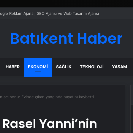
ı Dijital Taşımacılık Yazılımı
Batıkent Haber
HABER
EKONOMI
SAĞLIK
TEKNOLOJI
YAŞAM
nin acı sonu: Evinde çıkan yangında hayatını kaybetti
e Rasel Yanni’nin