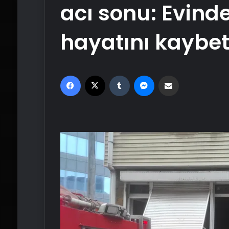
acı sonu: Evind
hayatını kaybet
Facebook
X
Tumblr
Messenger
Email'den paylaş