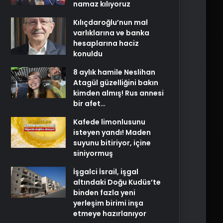
namaz kılıyoruz
Kılıçdaroğlu’nun mal
varlıklarına ve banka
hesaplarına haciz
konuldu
8 aylık hamile Neslihan
Atagül güzelliğini bakın
kimden almış! Rus annesi
bir afet…
Kafede limonlusunu
isteyen yandı! Maden
suyunu bitiriyor, içine
siniyormuş
İşgalci İsrail, işgal
altındaki Doğu Kudüs’te
binden fazla yeni
yerleşim birimi inşa
etmeye hazırlanıyor