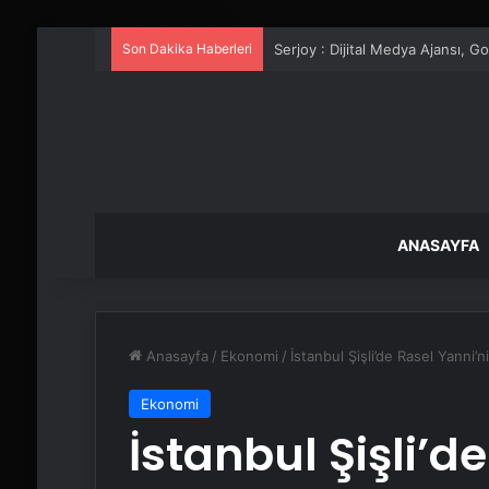
Son Dakika Haberleri
UETDS Nedir ? Uetds.com İle Akıll
ANASAYFA
Anasayfa
/
Ekonomi
/
İstanbul Şişli’de Rasel Yanni’
Ekonomi
İstanbul Şişli’d