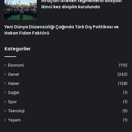
İhraçları istenen teğmenlerin dosyası
ikinci kez disiplin kurulunda
Yeni Dünya Düzensizliği Çağında Türk Dış Politikası ve
Hakan Fidan Faktörü
Kategoriler
Ekonomi
(115)
Genel
(242)
Haber
(138)
Sağlık
(1)
Spor
(1)
Teknoloji
(5)
Yaşam
(1)