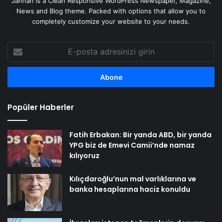
Jannah is a Clean Responsive WordPress Newspaper, Magazine,
News and Blog theme. Packed with options that allow you to
completely customize your website to your needs.
E-
posta
adresinizi
girin
Popüler Haberler
Fatih Erbakan: Bir yanda ABD, bir yanda
YPG biz de Emevi Camii’nde namaz
kılıyoruz
Kılıçdaroğlu’nun mal varlıklarına ve
banka hesaplarına haciz konuldu