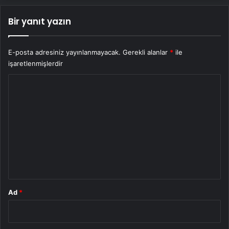
Bir yanıt yazın
E-posta adresiniz yayınlanmayacak.
Gerekli alanlar
*
ile
işaretlenmişlerdir
Y
o
r
u
m
*
Ad
*