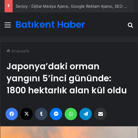
Serjoy : Dijital Medya Ajansı, Google Reklam Ajansı, SEO Ajansı ve Web Tasarım Ajansı
Batıkent Haber
Menü
A
Anasayfa
Japonya’daki orman
yangını 5’inci gününde:
1800 hektarlık alan kül oldu
Facebook
X
Tumblr
Messenger
WhatsApp
Telegram
Email'den paylaş