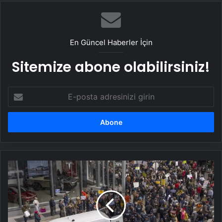
Tasarım Ajansı
En Güncel Haberler İçin
Sitemize abone olabilirsiniz!
E-
posta
adresinizi
girin
Ünlü
milyarder
Musk
protesto
edildi:
9