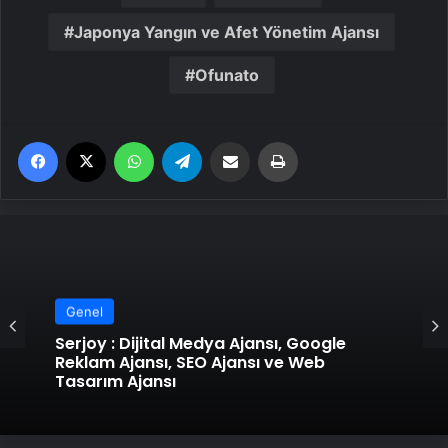
Japonya Yangın ve Afet Yönetim Ajansı
Ofunato
Facebook
X
WhatsApp
Telegram
Email'den paylaş
Yaz
Genel
Genel
UETDS Nedir ? Uetds.com İle Akıllı Dijital
Serjoy : Dijital Medya Ajansı, Google
Taşımacılık Yazılımı
Reklam Ajansı, SEO Ajansı ve Web