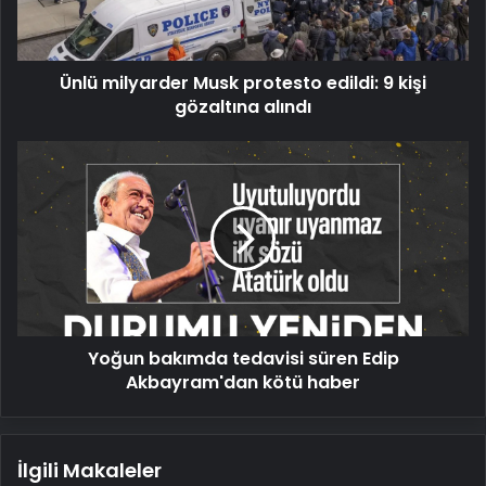
kişi
gözaltına
alındı
Ünlü milyarder Musk protesto edildi: 9 kişi
gözaltına alındı
Yoğun
bakımda
tedavisi
süren
Edip
Akbayram'dan
kötü
haber
Yoğun bakımda tedavisi süren Edip
Akbayram'dan kötü haber
İlgili Makaleler