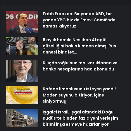
Fatih Erbakan: Bir yanda ABD, bir
yanda YPG biz de Emevi Camii’nde
namaz kılıyoruz
8 aylık hamile Neslihan Atagül
güzelliğini bakın kimden almış! Rus
annesi bir afet…
Kılıçdaroğlu’nun mal varlıklarına ve
banka hesaplarına haciz konuldu
Kafede limonlusunu isteyen yandı!
Maden suyunu bitiriyor, içine
siniyormuş
İşgalci İsrail, işgal altındaki Doğu
Kudüs’te binden fazla yeni yerleşim
birimi inşa etmeye hazırlanıyor