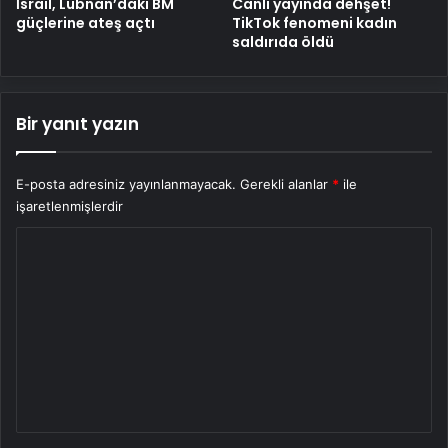
İsrail, Lübnan’daki BM
Canlı yayında dehşet!
güçlerine ateş açtı
TikTok fenomeni kadın
saldırıda öldü
Bir yanıt yazın
E-posta adresiniz yayınlanmayacak.
Gerekli alanlar
*
ile
işaretlenmişlerdir
Y
o
r
u
m
*