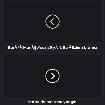
BarÄ±Å
ManÃ§o'suz
26
yÄ±l:
Bu
Ã¶zlem
bitmez
BarÄ±Å ManÃ§o'suz 26 yÄ±l: Bu Ã¶zlem bitmez
Hatay'da
hastane
yangını
Hatay'da hastane yangını