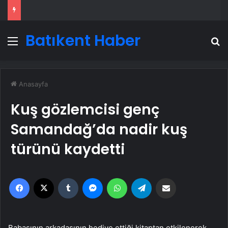
Batıkent Haber
Menü
A
Anasayfa
Kuş gözlemcisi genç
Samandağ’da nadir kuş
türünü kaydetti
Facebook
X
Tumblr
Messenger
WhatsApp
Telegram
Email'den paylaş
Babasının arkadaşının hediye ettiği kitaptan etkilenerek