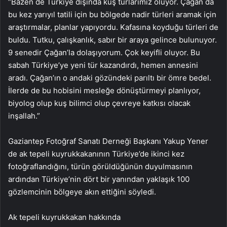
“Bazen de Türkiye dışında kuş turlarımız oluyor. Çağan da
bu kez yarıyıl tatili için bu bölgede nadir türleri aramak için
araştırmalar, planlar yapıyordu. Kafasına koyduğu türleri de
buldu. Tutku, çalışkanlık, sabır bir araya gelince bulunuyor.
9 senedir Çağan’la dolaşıyorum. Çok keyifli oluyor. Bu
sabah Türkiye’ye yeni tür kazandırdı, hemen annesini
aradı. Çağan’ın o andaki gözündeki parıltı bir ömre bedel.
İlerde de bu hobisini mesleğe dönüştürmeyi planlıyor,
biyolog olup kuş bilimci olup çevreye katkısı olacak
inşallah.”
Gaziantep Fotoğraf Sanatı Derneği Başkanı Yakup Yener
de ak tepeli kuyrukkakanının Türkiye’de ikinci kez
fotoğraflandığını, türün görüldüğünün duyulmasının
ardından Türkiye’nin dört bir yanından yaklaşık 100
gözlemcinin bölgeye akın ettiğini söyledi.
Ak tepeli kuyrukkakan hakkında