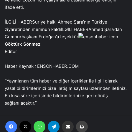
ifade etti.
İLGİLİ HABER
Suriye halkı Ahmed Şara’nın Türkiye
ziyaretinden memnun kaldı
İLGİLİ HABER
Ahmed Şara’dan
Cumhurbaşkanı Erdoğan’a teşekkür
Göktürk Sönmez
Editor
Haber Kaynak : ENSONHABER.COM
“Yayınlanan tüm haber ve diğer içerikler ile ilgili olarak
yasal bildirimlerinizi bize iletişim sayfası üzerinden iletiniz.
En kısa süre içerisinde bildirimlerinize geri dönüş
sağlanılacaktır.”
Facebook
X
WhatsApp
Telegram
Email'den paylaş
Yaz