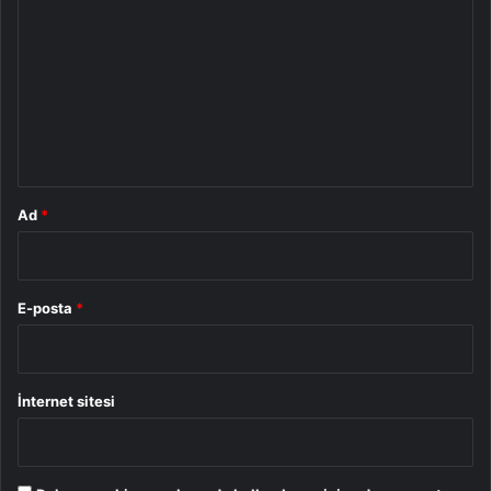
o
r
u
m
*
Ad
*
E-posta
*
İnternet sitesi