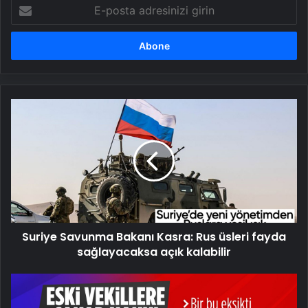
E-
posta
adresinizi
girin
Suriye
Savunma
Bakanı
Kasra:
Rus
üsleri
fayda
sağlayacaksa
açık
Suriye Savunma Bakanı Kasra: Rus üsleri fayda
kalabilir
sağlayacaksa açık kalabilir
CHP'liler
ısrar