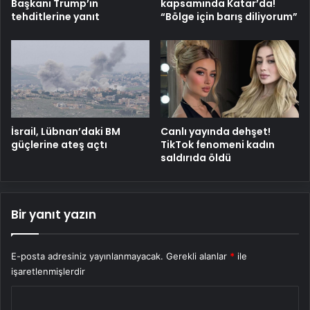
Başkanı Trump’ın
kapsamında Katar’da!
tehditlerine yanıt
“Bölge için barış diliyorum”
İsrail, Lübnan’daki BM
Canlı yayında dehşet!
güçlerine ateş açtı
TikTok fenomeni kadın
saldırıda öldü
Bir yanıt yazın
E-posta adresiniz yayınlanmayacak.
Gerekli alanlar
*
ile
işaretlenmişlerdir
Y