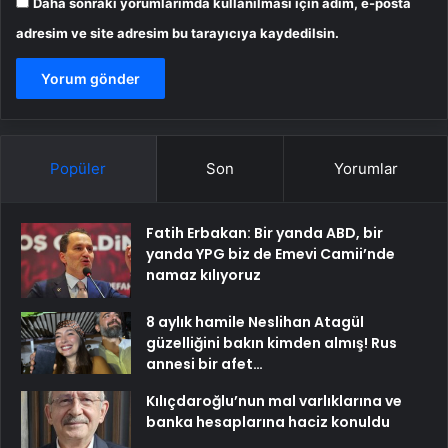
Daha sonraki yorumlarımda kullanılması için adım, e-posta
adresim ve site adresim bu tarayıcıya kaydedilsin.
Popüler
Son
Yorumlar
Fatih Erbakan: Bir yanda ABD, bir
yanda YPG biz de Emevi Camii’nde
namaz kılıyoruz
8 aylık hamile Neslihan Atagül
güzelliğini bakın kimden almış! Rus
annesi bir afet…
Kılıçdaroğlu’nun mal varlıklarına ve
banka hesaplarına haciz konuldu