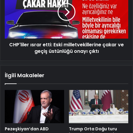
etti:
Eski
milletvekillerine
çakar
ve
geçiş
üstünlüğü
CHP'liler ısrar etti: Eski milletvekillerine çakar ve
onayı
çıktı
geçiş üstünlüğü onayı çıktı
İlgili Makaleler
Pezeşkiyan’dan ABD
Trump Orta Doğu turu