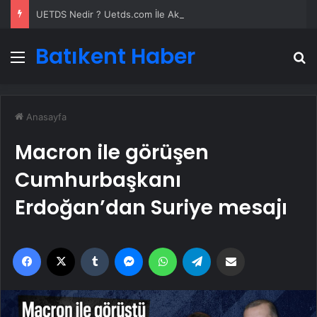
UETDS Nedir ? Uetds.com İle Akıllı Dijital Taşımacılık Yazılımı
Batıkent Haber
Menü
A
Anasayfa
Macron ile görüşen
Cumhurbaşkanı
Erdoğan’dan Suriye mesajı
Facebook
X
Tumblr
Messenger
WhatsApp
Telegram
Email'den paylaş