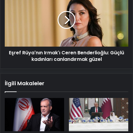
Rüya'nın
Irmak'ı
Ceren
Benderlioğlu:
Güçlü
kadınları
canlandırmak
güzel
Eşref Rüya'nın Irmak'ı Ceren Benderlioğlu: Güçlü
kadınları canlandırmak güzel
İlgili Makaleler