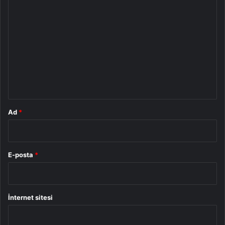
Y
o
r
u
m
*
Ad
*
E-posta
*
İnternet sitesi