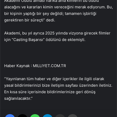
Akademi Ödülü alması harika ama kimlerin bu ödülü
alacağını ve kararları kimin vereceğini merak ediyorum. Bu,
bir kişinin yaptığı bir şey değildi; tamamen işbirliği
gerektiren bir süreçti” dedi.
Akademi, bu yıl ayrıca 2025 yılında vizyona girecek filmler
için “Casting Başarısı” ödülünü de eklemişti.
Haber Kaynak : MILLIYET.COM.TR
“Yayınlanan tüm haber ve diğer içerikler ile ilgili olarak
yasal bildirimlerinizi bize iletişim sayfası üzerinden iletiniz.
En kısa süre içerisinde bildirimlerinize geri dönüş
sağlanılacaktır.”
Facebook
X
WhatsApp
Telegram
Email'den paylaş
Yaz