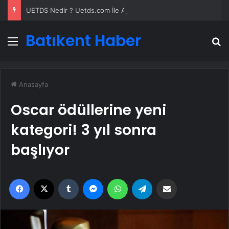
UETDS Nedir ? Uetds.com İle Akıllı Dijital Taşımacılık Yazılımı
Batıkent Haber
Menü
A
Anasayfa
Oscar ödüllerine yeni
kategori! 3 yıl sonra
başlıyor
Facebook
X
Tumblr
Messenger
WhatsApp
Telegram
Email'den paylaş