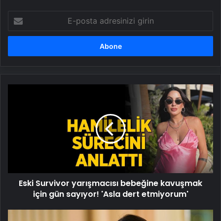
E-
posta
adresinizi
girin
Eski
Survivor
yarışmacısı
bebeğine
kavuşmak
için
gün
sayıyor!
'Asla
Eski Survivor yarışmacısı bebeğine kavuşmak
dert
etmiyorum'
için gün sayıyor! 'Asla dert etmiyorum'
Eşref