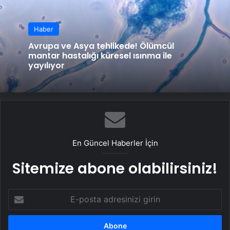
Haber
Avrupa ve Asya tehlikede! Ölümcül
mantar hastalığı küresel ısınma ile
yayılıyor
En Güncel Haberler İçin
Sitemize abone olabilirsiniz!
E-
posta
adresinizi
girin