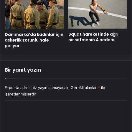
Squat hareketinde ağrı
Danimarka’da kadınlar için
hissetmenin 4 nedeni
askerlik zorunlu hale
geliyor
Bir yanıt yazın
E-posta adresiniz yayınlanmayacak.
Gerekli alanlar
*
ile
işaretlenmişlerdir
Y
o
r
u