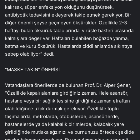
kalırsak, süper enfeksiyon olduğunu düşünürsek,
antibiyotik tedavisini ekleyerek takip etmek gerekiyor. Bir
diğer önemli şeyse geçmeyen öksürükler. Özellikle 2-3
haftayı bulan öksürük tablolarında; virüsle bakteri arasında
kalmış ara değer var. Haftaları bulabilen boğazda yanma,
batma ve kuru öksürük. Hastalarda ciddi anlamda sıkıntıya
sebep olabiliyor” dedi.
“MASKE TAKIN” ÖNERİSİ
Vatandaşlara önerilerde de bulunan Prof. Dr. Alper Şener,
“Özellikle kapalı alanlara girdiğiniz zaman. Hele asansör,
hastane veya bir sağlık tesisine girdiğiniz zaman etraftan
olabildiğince uzak durmak gerekiyor. Özellikle toplu
taşımalarda, metrolarda, otobüslerde, asansörlerde,
hastanelerde ya da kalabalık birimlerde, kalabalık yere
girildiğinde mutlaka ağzınızı ve burnunuzu örtecek şekilde
maske takmanız gerekiyor. Bu uygulama oldukça önemli.