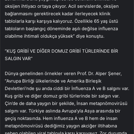
oksijen ihtiyacı ortaya çıkıyor. Acil servislerde, oksijen
bağlanmasını gerektirecek kadar ilerleyecek klinik
tablolarla karşı karşıya kalıyoruz. Özellikle 65 yaş üstü
tabloların başlangıç döneminde aşılı değilse influenza
olabilme ihtimali oldukça yüksek” diye konuştu.
“KUŞ GRİBİ VE DİĞER DOMUZ GRİBİ TÜRLERİNDE BİR
SALGIN VAR”
Dünya genelinden örnekler veren Prof. Dr. Alper Şener,
“Avrupa Birliği ülkelerinde ve Amerika Birleşik
Devletleri’nde şu anda ciddi bir İnfluenza A ve B salgını var.
Kuş gribi ve diğer domuz gribi türlerinde bir salgın var.
Çin’de de daha yaygın bir şekilde, İnsan metapnömovirüsü
salgını var. Türkiye aslında Avrupa’yla Asya arasında bir
geçiş noktasında. Hem influenza A ve B hem de insan
metapnömovirüsü dediğimiz yaygın akciğer iltihabına
sebep olabilen viral tabloyla karşı karşıyayız. Zor durumda