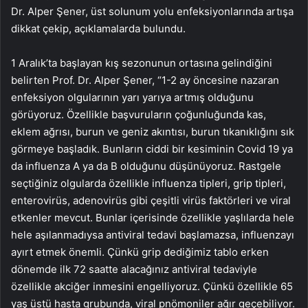
Dr. Alper Şener, üst solunum yolu enfeksiyonlarında artışa
dikkat çekip, açıklamalarda bulundu.
1 Aralık’ta başlayan kış sezonunun ortasına gelindiğini
belirten Prof. Dr. Alper Şener, “1-2 ay öncesine nazaran
enfeksiyon olgularının yarı yarıya artmış olduğunu
görüyoruz. Özellikle başvuruların çoğunluğunda kas,
eklem ağrısı, burun ve geniz akıntısı, burun tıkanıklığını sık
görmeye başladık. Bunların ciddi bir kesiminin Covid 19 ya
da influenza A ya da B olduğunu düşünüyoruz. Rastgele
seçtiğiniz olgularda özellikle influenza tipleri, grip tipleri,
enterovirüs, adenovirüs gibi çeşitli virüs faktörleri ve viral
etkenler mevcut. Bunlar içerisinde özellikle yaşlılarda hele
hele aşılanmadıysa antiviral tedavi başlamazsa, influenzayı
ayırt etmek önemli. Çünkü grip dediğimiz tablo erken
dönemde ilk 72 saatte alacağınız antiviral tedaviyle
özellikle akciğer inmesini engelliyoruz. Çünkü özellikle 65
yaş üstü hasta grubunda, viral pnömoniler ağır geçebiliyor.