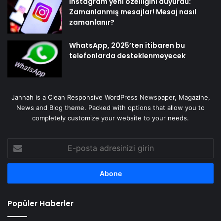
Instagram yeni özelliğini duyurdu:
Zamanlanmış mesajlar! Mesaj nasıl
zamanlanır?
WhatsApp, 2025’ten itibaren bu
telefonlarda desteklenmeyecek
Jannah is a Clean Responsive WordPress Newspaper, Magazine,
News and Blog theme. Packed with options that allow you to
completely customize your website to your needs.
E-
posta
adresinizi
girin
Popüler Haberler