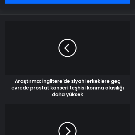
Araştırma:
İngiltere'de
siyahi
erkeklere
geç
evrede
prostat
kanseri
teşhisi
Araştırma: İngiltere'de siyahi erkeklere geç
konma
olasılığı
evrede prostat kanseri teşhisi konma olasılığı
daha
daha yüksek
yüksek
Grip
vakalarındaki
artış
mevsim
normallerinde