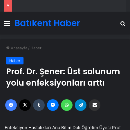
Batıkent Haber
Menü
A
Anasayfa
/
Haber
Haber
Prof. Dr. Şener: Üst solunum
yolu enfeksiyonları arttı
Facebook
X
Tumblr
Messenger
WhatsApp
Telegram
Email'den paylaş
Enfeksiyon Hastalıkları Ana Bilim Dalı Öğretim Üyesi Prof.