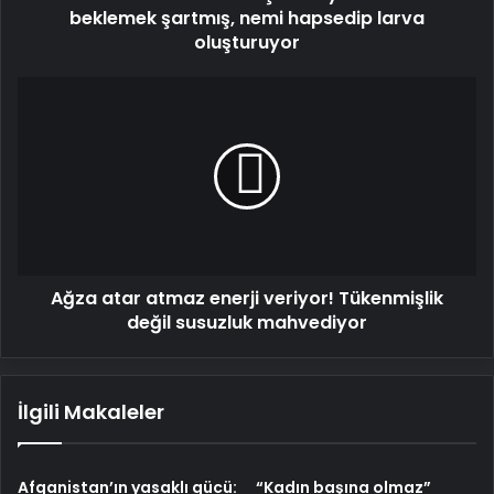
oluşturuyor
beklemek şartmış, nemi hapsedip larva
oluşturuyor
Ağza
atar
atmaz
enerji
veriyor!
Tükenmişlik
değil
susuzluk
mahvediyor
Ağza atar atmaz enerji veriyor! Tükenmişlik
değil susuzluk mahvediyor
İlgili Makaleler
Afganistan’ın yasaklı gücü:
“Kadın başına olmaz”