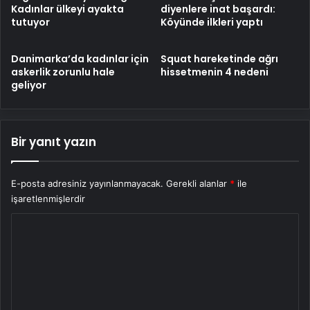
Kadınlar ülkeyi ayakta
diyenlere inat başardı:
tutuyor
Köyünde ilkleri yaptı
Danimarka’da kadınlar için
Squat hareketinde ağrı
askerlik zorunlu hale
hissetmenin 4 nedeni
geliyor
Bir yanıt yazın
E-posta adresiniz yayınlanmayacak.
Gerekli alanlar
*
ile
işaretlenmişlerdir
Y
o
r
u
m