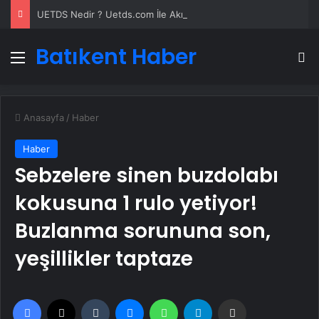
UETDS Nedir ? Uetds.com İle Akıllı Dijital Taşımacılık Yazılımı
Batıkent Haber
Menü
A
Anasayfa
/
Haber
Haber
Sebzelere sinen buzdolabı
kokusuna 1 rulo yetiyor!
Buzlanma sorununa son,
yeşillikler taptaze
Facebook
X
Tumblr
Messenger
WhatsApp
Telegram
Email'den paylaş