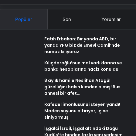
Popüler
Son
Yorumlar
Fatih Erbakan: Bir yanda ABD, bir
yanda YPG biz de Emevi Camii’nde
namaz kılıyoruz
Kılıçdaroğlu’nun mal varlıklarına ve
banka hesaplarına haciz konuldu
8 aylık hamile Neslihan Atagül
güzelliğini bakın kimden almış! Rus
annesi bir afet…
Kafede limonlusunu isteyen yandı!
Maden suyunu bitiriyor, içine
siniyormuş
İşgalci İsrail, işgal altındaki Doğu
Kudüs’te binden fazla yeni yerleşim