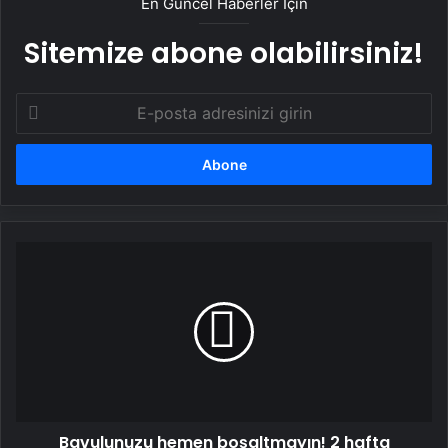
En Güncel Haberler İçin
Sitemize abone olabilirsiniz!
E-
posta
adresinizi
girin
Bavulunuzu
hemen
boşaltmayın!
2
hafta
beklemek
şartmış,
nemi
hapsedip
Bavulunuzu hemen boşaltmayın! 2 hafta
larva