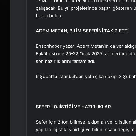
12 Mart’a kadar sürecek olan bu seferde, 16 Tü
çalışacak. Bu yıl projelerinde başarı gösteren ü
fırsatı buldu.
ADEM METAN, BİLİM SEFERİNİ TAKİP ETTİ
Ensonhaber yazarı Adem Metan’ın da yer aldığı 
Fakültesi’nde 20-22 Ocak 2025 tarihlerinde dü
son hazırlıklarını tamamladı.
6 Şubat’ta İstanbul’dan yola çıkan ekip, 8 Şubat’
SEFER LOJİSTİĞİ VE HAZIRLIKLAR
Sefer için 2 ton bilimsel ekipman ve lojistik mal
yapılan lojistik iş birliği ve bilim insanı değişi