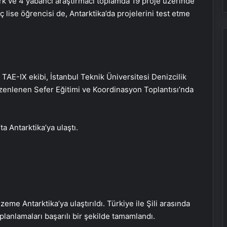
rk ve 4 yabancı araştırmacı toplamda 19 proje üzerinde
ç lise öğrencisi de, Antarktika’da projelerini test etme
TAE-IX ekibi, İstanbul Teknik Üniversitesi Denizcilik
zenlenen Sefer Eğitimi ve Koordinasyon Toplantısı’nda
ta Antarktika’ya ulaştı.
zeme Antarktika’ya ulaştırıldı. Türkiye ile Şili arasında
m planlamaları başarılı bir şekilde tamamlandı.