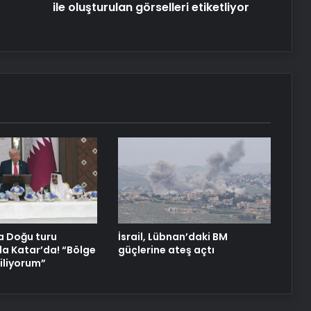
ile oluşturulan görselleri etiketliyor
a Doğu turu
İsrail, Lübnan’daki BM
a Katar’da! “Bölge
güçlerine ateş açtı
diliyorum”