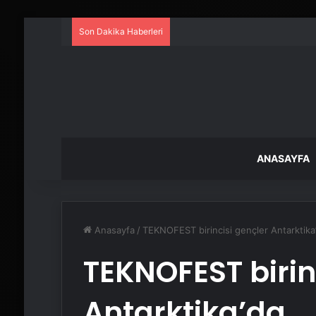
Son Dakika Haberleri
ANASAYFA
Anasayfa
/
TEKNOFEST birincisi gençler Antarktika
TEKNOFEST birin
Antarktika’da