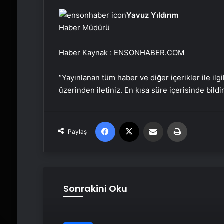
Yavuz Yıldırım
Haber Müdürü
Haber Kaynak : ENSONHABER.COM
“Yayınlanan tüm haber ve diğer içerikler ile ilgil
üzerinden iletiniz. En kısa süre içerisinde bildi
Facebook
X
Email'den paylaş
Yaz
Paylaş
Sonrakini Oku