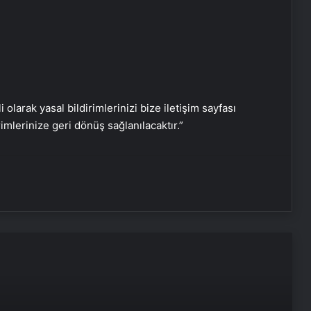
Serjoy : Dijital Medya Ajansı, Google
Reklam Ajansı, SEO Ajansı ve Web
i olarak yasal bildirimlerinizi bize iletişim sayfası
Tasarım Ajansı
rimlerinize geri dönüş sağlanılacaktır.”
UETDS Nedir ? Uetds.com İle Akıllı
Dijital Taşımacılık Yazılımı
Yeni Dünya Düzensizliği Çağında
Türk Dış Politikası ve Hakan Fidan
Faktörü
Hurda Fiyatları Güncel Olarak
Nereden Takip Edilir?