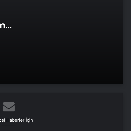
Datahost İle Güvenilir Sunucu
Hizmetleri
am
e Web
The Washington Post yazdı:
Trump’ın Orta Doğu turu, Erdoğan
için büyük bir hafta
Ukrayna’dan son dakika açıklaması:
Putin yoksa kesinlikle müzakereler
de olmaz
Yusuf Dikeç NATO’ya Türkiye’yi
tanıttı
SON DAKİKA | ABD’den Türkiye’ye
füze satışına onay!
el Haberler İçin