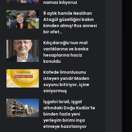
namaz kılıyoruz
8 aylık hamile Neslihan
Atagül güzelliğini bakın
kimden almış! Rus annesi
bir afet…
Kılıçdaroğlu’nun mal
varlıklarına ve banka
hesaplarına haciz
konuldu
Kafede limonlusunu
isteyen yandı! Maden
suyunu bitiriyor, içine
siniyormuş
İşgalci İsrail, işgal
altındaki Doğu Kudüs’te
binden fazla yeni
yerleşim birimi inşa
etmeye hazırlanıyor