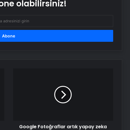
ne olabilirsiniz!
Türkiye’den Libya’ya seyahat uyarısı
Google
Fotoğraflar
artık
yapay
zeka
ile
oluşturulan
görselleri
etiketliyor
Google Fotoğraflar artık yapay zeka