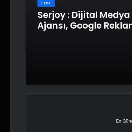
Genel
Serjoy : Dijital Medya
Ajansı, Google Rekl
Ajansı, SEO Ajansı v
Tasarım Ajansı
En Günc