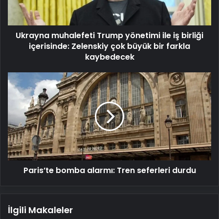
birliği
içerisinde:
Zelenskiy
Ukrayna muhalefeti Trump yönetimi ile iş birliği
çok
büyük
içerisinde: Zelenskiy çok büyük bir farkla
bir
kaybedecek
farkla
kaybedecek
Paris’te
bomba
alarmı:
Tren
seferleri
durdu
Paris’te bomba alarmı: Tren seferleri durdu
İlgili Makaleler