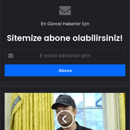
En Güncel Haberler İçin
Sitemize abone olabilirsiniz!
E-
posta
adresinizi
girin
Ukrayna
muhalefeti
Trump
yönetimi
ile
iş