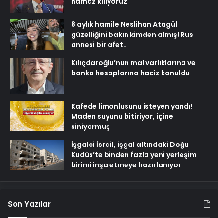
namaz kılıyoruz
8 aylık hamile Neslihan Atagül
güzelliğini bakın kimden almış! Rus
annesi bir afet…
Kılıçdaroğlu’nun mal varlıklarına ve
banka hesaplarına haciz konuldu
Kafede limonlusunu isteyen yandı!
Maden suyunu bitiriyor, içine
siniyormuş
İşgalci İsrail, işgal altındaki Doğu
Kudüs’te binden fazla yeni yerleşim
birimi inşa etmeye hazırlanıyor
Son Yazılar