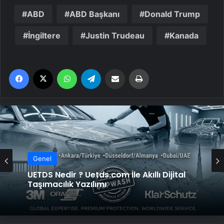
ABD
ABD Başkanı
Donald Trump
İngiltere
Justin Trudeau
Kanada
Facebook
X
WhatsApp
Telegram
Email'den paylaş
Yaz
Genel
UETDS Nedir ? Uetds.com İle Akıllı Dijital
Taşımacılık Yazılımı