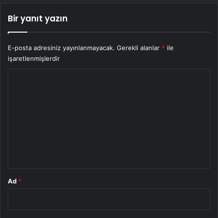
Bir yanıt yazın
E-posta adresiniz yayınlanmayacak.
Gerekli alanlar
*
ile
işaretlenmişlerdir
Y
o
r
u
m
*
Ad
*