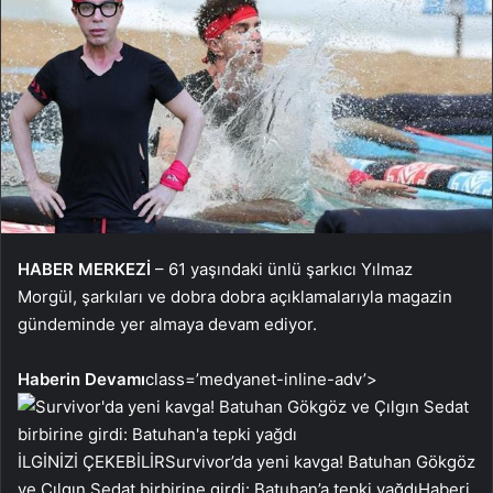
HABER MERKEZİ
– 61 yaşındaki ünlü şarkıcı Yılmaz
Morgül, şarkıları ve dobra dobra açıklamalarıyla magazin
gündeminde yer almaya devam ediyor.
Haberin Devamı
class=’medyanet-inline-adv’>
İLGİNİZİ ÇEKEBİLİR
Survivor’da yeni kavga! Batuhan Gökgöz
ve Çılgın Sedat birbirine girdi: Batuhan’a tepki yağdı
Haberi