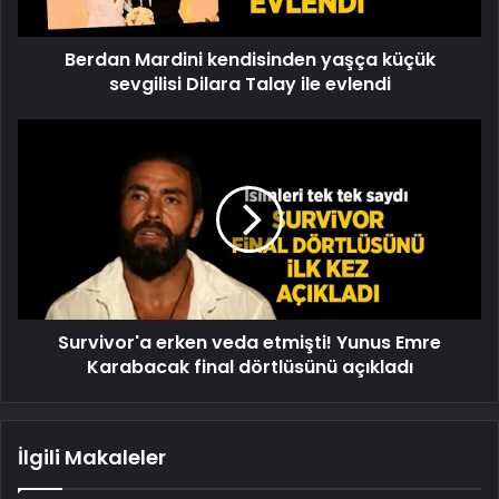
Talay
ile
Berdan Mardini kendisinden yaşça küçük
evlendi
sevgilisi Dilara Talay ile evlendi
Survivor'a
erken
veda
etmişti!
Yunus
Emre
Karabacak
final
dörtlüsünü
Survivor'a erken veda etmişti! Yunus Emre
açıkladı
Karabacak final dörtlüsünü açıkladı
İlgili Makaleler