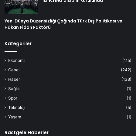
ikinci kez disiplin kurulunda
Yeni Dünya Düzensizliği Çağında Türk Dış Politikası ve
Hakan Fidan Faktörü
Kategoriler
Ekonomi
(115)
Genel
(242)
Haber
(138)
Sağlık
(1)
Spor
(1)
Teknoloji
(5)
Yaşam
(1)
Rastgele Haberler