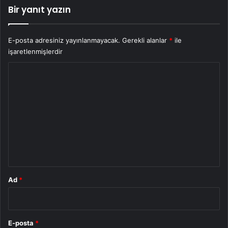
Bir yanıt yazın
E-posta adresiniz yayınlanmayacak.
Gerekli alanlar
*
ile
işaretlenmişlerdir
Y
o
r
u
m
*
Ad
*
E-posta
*