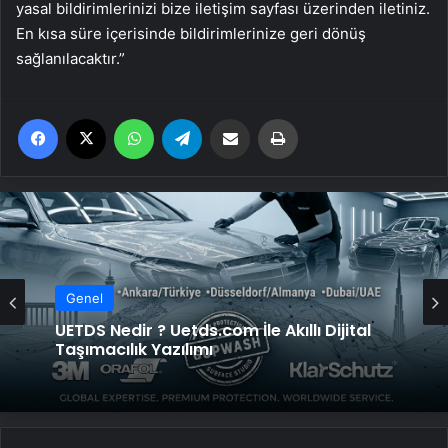
yasal bildirimlerinizi bize iletişim sayfası üzerinden iletiniz.
En kısa süre içerisinde bildirimlerinize geri dönüş
sağlanılacaktır.”
Facebook
X
WhatsApp
Telegram
Email'den paylaş
Yaz
Genel
UETDS Nedir ? Uetds.com İle Akıllı Dijital
Taşımacılık Yazılımı