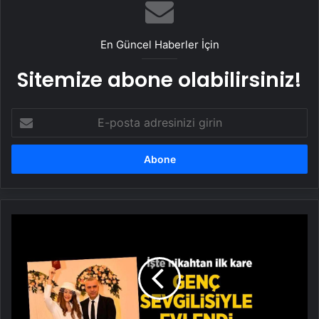
En Güncel Haberler İçin
Sitemize abone olabilirsiniz!
E-
posta
adresinizi
girin
Berdan
Mardini
kendisinden
yaşça
küçük
sevgilisi
Dilara