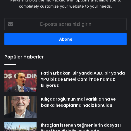
News and Blog theme. Packed with options that allow you to
completely customize your website to your needs.
E-
posta
adresinizi
girin
Popüler Haberler
Fatih Erbakan: Bir yanda ABD, bir yanda
YPG biz de Emevi Camii’nde namaz
kılıyoruz
Kılıçdaroğlu’nun mal varlıklarına ve
banka hesaplarına haciz konuldu
İhraçları istenen teğmenlerin dosyası