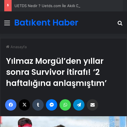
UETDS Nedir ? Uetds.com İle Akıllı Dijital Taşımacılık Yazılımı
Batıkent Haber
Menü
A
Anasayfa
Yılmaz Morgül’den yıllar
sonra Survivor itirafı! ‘2
haftalığına anlaşmıştım’
Facebook
X
Tumblr
Messenger
WhatsApp
Telegram
Email'den paylaş