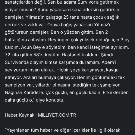
sanatçılardan değil. Sen bu adamı Survivor’a getirmek
istiyor musun? Şunu yaparsan ikana edersin getirirsin
demişler. Yılmaz’ın çalıştığı 25 tane hasta çocuk sağlık
dernek ve vakfı var. Oraya bağış yaparsan Yılmaz’ı
götürürsün demişler. Ben o yüzden gittim. Ben 2
haftalığına anlaştım. Reytingim çok yüksek olduğu için 3 ay
kaldım. Acun Bey’e söyledim, ben kendi isteğimle ayrıldım.
72 kilo gittim 58’e düştüm. Hastanelik oldum. Şimdi
Survivor’da olayım kimse karşımda duramam. Adem’i
seviyorum insan olarak. Hiçbir şeye karışmıyor, kavga
etmiyor. Araları bulmaya çalışıyor. Benim gönlümdeki tek
şampiyon var, yıllardır olmasını istediğim tek şampiyon
Nagihan Karadere. Çok güçlü, en güçlü kadın. Erkeklerden
daha güçlü o.” diye konuştu.
Haber Kaynak : MILLIYET.COM.TR
“Yayınlanan tüm haber ve diğer içerikler ile ilgili olarak