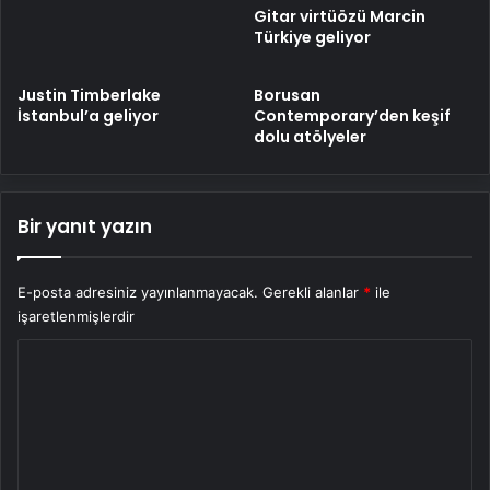
Gitar virtüözü Marcin
Türkiye geliyor
Justin Timberlake
Borusan
İstanbul’a geliyor
Contemporary’den keşif
dolu atölyeler
Bir yanıt yazın
E-posta adresiniz yayınlanmayacak.
Gerekli alanlar
*
ile
işaretlenmişlerdir
Y
o
r
u
m