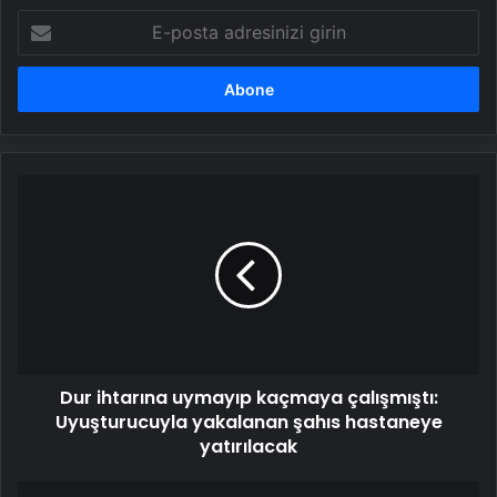
E-
posta
adresinizi
girin
Dur
ihtarına
uymayıp
kaçmaya
çalışmıştı:
Uyuşturucuyla
yakalanan
şahıs
hastaneye
Dur ihtarına uymayıp kaçmaya çalışmıştı:
yatırılacak
Uyuşturucuyla yakalanan şahıs hastaneye
yatırılacak
TikTok