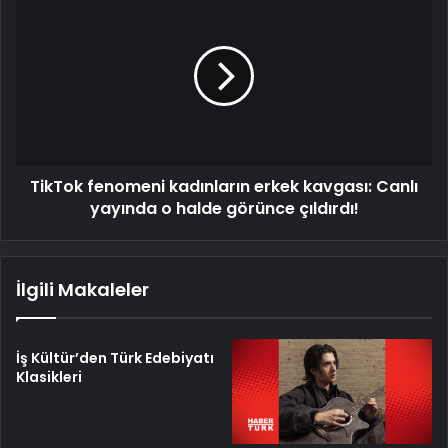
fenomeni
kadınların
erkek
kavgası:
Canlı
yayında
o
halde
TikTok fenomeni kadınların erkek kavgası: Canlı
görünce
çıldırdı!
yayında o halde görünce çıldırdı!
İlgili Makaleler
İş Kültür’den Türk Edebiyatı
Klasikleri