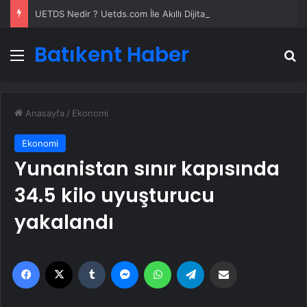
UETDS Nedir ? Uetds.com İle Akıllı Dijital Taşımacılık Yazılımı
Batıkent Haber
Menü
A
Anasayfa
/
Ekonomi
Ekonomi
Yunanistan sınır kapısında
34.5 kilo uyuşturucu
yakalandı
Facebook
X
Tumblr
Messenger
WhatsApp
Telegram
Email'den paylaş