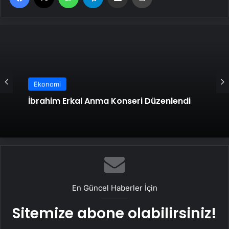
Ekonomi
Ekonomi
İbrahim Erkal Anma Konseri Düzenlendi
Hıdırellez Coşkusu Esenyurt’ta Roman
Kültürüyle Kutlandı
En Güncel Haberler İçin
Sitemize abone olabilirsiniz!