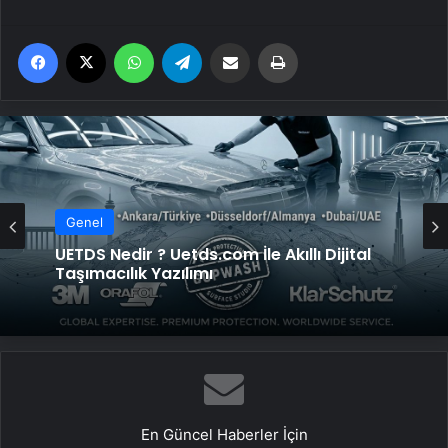
Facebook
X
WhatsApp
Telegram
Email'den paylaş
Yaz
Genel
UETDS Nedir ? Uetds.com İle Akıllı Dijital
Taşımacılık Yazılımı
En Güncel Haberler İçin