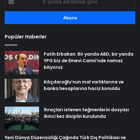
posta
adresinizi
girin
Popüler Haberler
Fatih Erbakan: Bir yanda ABD, bir yanda
YPG biz de Emevi Camii’nde namaz
kılıyoruz
Kılıçdaroğlu’nun mal varlıklarına ve
banka hesaplarına haciz konuldu
İhraçları istenen teğmenlerin dosyası
ikinci kez disiplin kurulunda
Yeni Dünya Düzensizliği Çağında Türk Dış Politikası ve