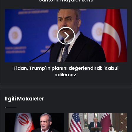
kenti
Fidan,
Trump'ın
planını
değerlendirdi:
'Kabul
edilemez'
Fidan, Trump'ın planını değerlendirdi: 'Kabul
edilemez'
İlgili Makaleler