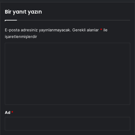
Bir yanıt yazın
E-posta adresiniz yayınlanmayacak.
Gerekli alanlar
*
ile
işaretlenmişlerdir
Y
o
r
u
m
*
Ad
*