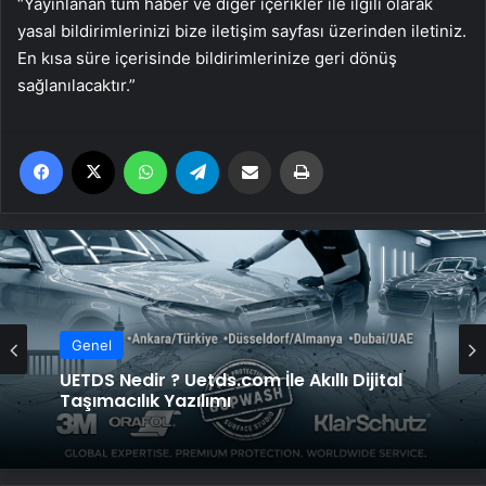
“Yayınlanan tüm haber ve diğer içerikler ile ilgili olarak
yasal bildirimlerinizi bize iletişim sayfası üzerinden iletiniz.
En kısa süre içerisinde bildirimlerinize geri dönüş
sağlanılacaktır.”
Facebook
X
WhatsApp
Telegram
Email'den paylaş
Yaz
Genel
Genel
Yeni Dünya Düzensizliği Çağında Türk Dış
Politikası ve Hakan Fidan Faktörü