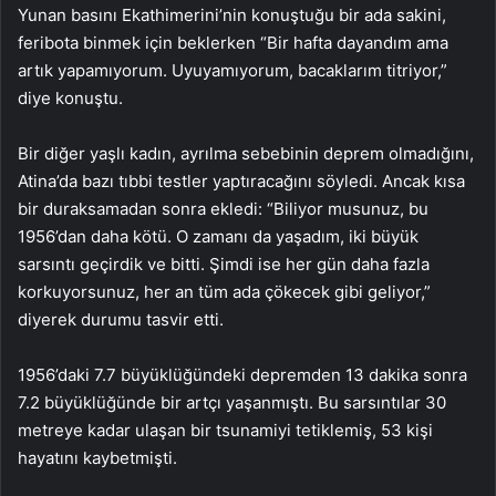
Yunan basını Ekathimerini’nin konuştuğu bir ada sakini,
feribota binmek için beklerken “Bir hafta dayandım ama
artık yapamıyorum. Uyuyamıyorum, bacaklarım titriyor,”
diye konuştu.
Bir diğer yaşlı kadın, ayrılma sebebinin deprem olmadığını,
Atina’da bazı tıbbi testler yaptıracağını söyledi. Ancak kısa
bir duraksamadan sonra ekledi: “Biliyor musunuz, bu
1956’dan daha kötü. O zamanı da yaşadım, iki büyük
sarsıntı geçirdik ve bitti. Şimdi ise her gün daha fazla
korkuyorsunuz, her an tüm ada çökecek gibi geliyor,”
diyerek durumu tasvir etti.
1956’daki 7.7 büyüklüğündeki depremden 13 dakika sonra
7.2 büyüklüğünde bir artçı yaşanmıştı. Bu sarsıntılar 30
metreye kadar ulaşan bir tsunamiyi tetiklemiş, 53 kişi
hayatını kaybetmişti.