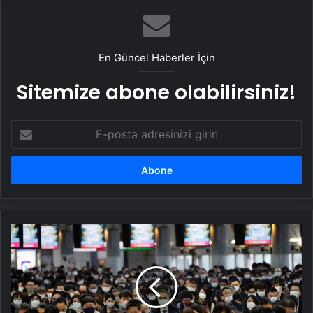
UETDS Nedir ? Uetds.com İle Akıllı Dijital
Taşımacılık Yazılımı
En Güncel Haberler İçin
Sitemize abone olabilirsiniz!
E-
posta
adresinizi
girin
Ölümcül
virüs
ülkede
rekor
seviyeye
ulaştı: