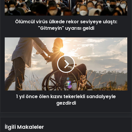
"Gitmeyin"
uyarısı
geldi
Ölümcül virüs ülkede rekor seviyeye ulaştı:
"Gitmeyin" uyarısı geldi
1
yıl
önce
ölen
kızını
tekerlekli
sandalyeyle
gezdirdi
1 yıl önce ölen kızını tekerlekli sandalyeyle
gezdirdi
İlgili Makaleler