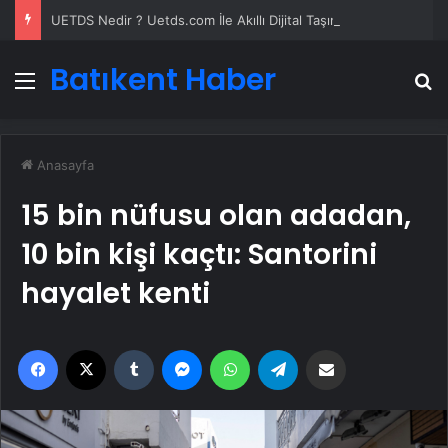
UETDS Nedir ? Uetds.com İle Akıllı Dijital Taşımacılık Yazılımı
Batıkent Haber
Menü
A
Anasayfa
15 bin nüfusu olan adadan,
10 bin kişi kaçtı: Santorini
hayalet kenti
Facebook
X
Tumblr
Messenger
WhatsApp
Telegram
Email'den paylaş