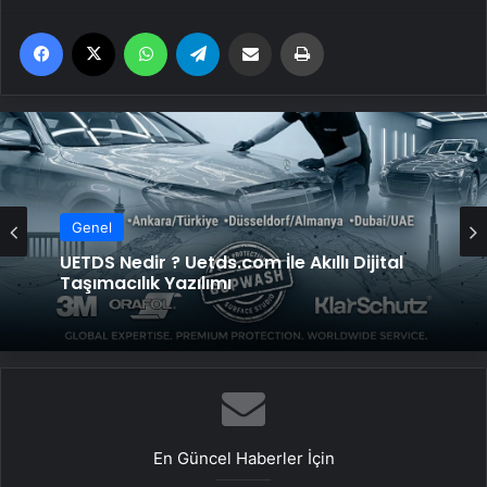
Facebook
X
WhatsApp
Telegram
Email'den paylaş
Yaz
Genel
UETDS Nedir ? Uetds.com İle Akıllı Dijital
Taşımacılık Yazılımı
En Güncel Haberler İçin