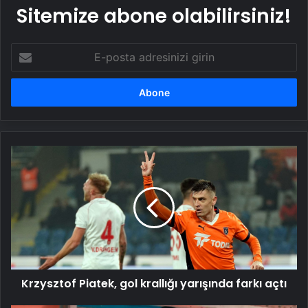
Sitemize abone olabilirsiniz!
E-
posta
adresinizi
girin
Krzysztof
Piatek,
gol
krallığı
yarışında
farkı
açtı
Krzysztof Piatek, gol krallığı yarışında farkı açtı