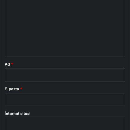
Y
o
r
u
m
*
Ad
*
E-posta
*
İnternet sitesi