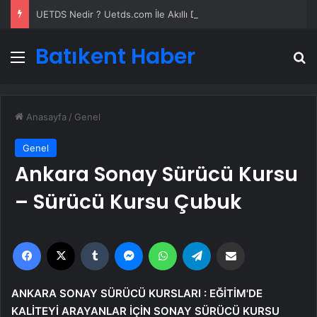
UETDS Nedir ? Uetds.com İle Akıllı Dijital Taşımacılık Yazılımı
Batıkent Haber
Menü
A
Anasayfa
/
Genel
Genel
Ankara Sonay Sürücü Kursu
– Sürücü Kursu Çubuk
Facebook
X
Tumblr
Messenger
WhatsApp
Telegram
Email'den paylaş
ANKARA SONAY SÜRÜCÜ KURSLARI : EĞİTİM'DE
KALİTEYİ ARAYANLAR İÇİN SONAY SÜRÜCÜ KURSU