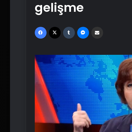
gelişme
Facebook
X
Tumblr
Messenger
Email'den paylaş