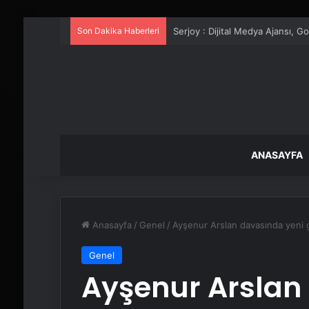
Son Dakika Haberleri
UETDS Nedir ? Uetds.com İle Akıll
ANASAYFA
Anasayfa
/
Genel
/
Ayşenur Arslan davasında yeni 
Genel
Ayşenur Arslan