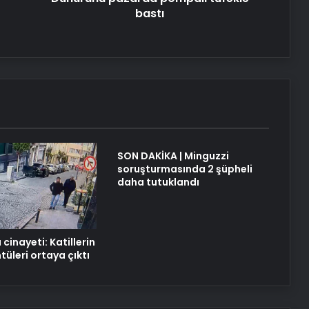
bastı
UETDS Nedir ? Uetds.com İle Akıllı
Dijital Taşımacılık Yazılımı
Yeni Dünya Düzensizliği Çağında
Türk Dış Politikası ve Hakan Fidan
Faktörü
Hurda Fiyatları Güncel Olarak
SON DAKİKA | Minguzzi
Nereden Takip Edilir?
soruşturmasında 2 şüpheli
daha tutuklandı
Datahost İle Güvenilir Sunucu
Hizmetleri
cinayeti: Katillerin
tüleri ortaya çıktı