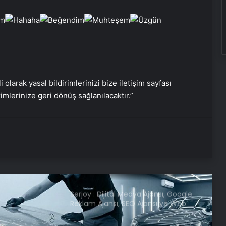
Son dakika deprem mi oldu? Az
önce deprem nerede oldu?
İstanbul, Ankara, İzmir ve il il AFAD
son depremler 11 Mayıs 2025
1 yıldır kayıp olan Nagihan’ın katili
dayısı çıktı: Üzerine beton dökülmüş
i olarak yasal bildirimlerinizi bize iletişim sayfası
rimlerinize geri dönüş sağlanılacaktır.”
Damadı olduğuna ikna ederek yaşlı
kadını dolandırdı: Sesini
kopyalamışlar
Trafik kazasında öldü, davul zurna
ile toprağa verildi
Serjoy : Dijital Medya Ajansı, Google
Reklam Ajansı, SEO Ajansı ve Web
Tasarım Ajansı