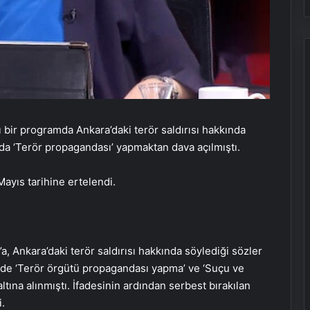
 bir programda Ankara’daki terör saldırısı hakkında
nda ‘Terör propagandası’ yapmaktan dava açılmıştı.
ayıs tarihine ertelendi.
, Ankara’daki terör saldırısı hakkında söylediği sözler
Beşiktaş’ta kadına bıçaklı ve
inde ‘Terör örgütü propagandası yapma’ ve ‘Suçu ve
yumruklu saldırı: Boks
ına alınmıştı. İfadesinin ardından serbest bırakılan
hocası tutuklandı
i.