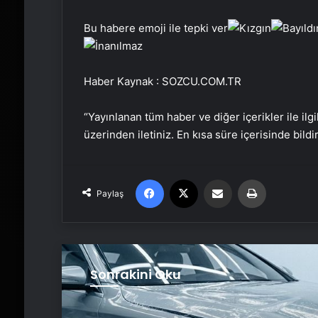
Bu habere emoji ile tepki ver
Haber Kaynak : SOZCU.COM.TR
“Yayınlanan tüm haber ve diğer içerikler ile ilgil
üzerinden iletiniz. En kısa süre içerisinde bildi
Facebook
X
Email'den paylaş
Yaz
Paylaş
Sonrakini Oku