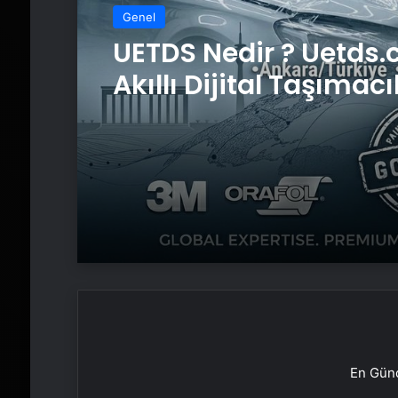
Genel
UETDS Nedir ? Uetds.
Akıllı Dijital Taşımacı
Yazılımı
En Günc