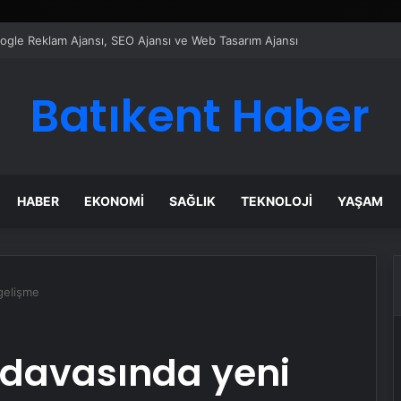
ı Dijital Taşımacılık Yazılımı
Batıkent Haber
HABER
EKONOMI
SAĞLIK
TEKNOLOJI
YAŞAM
gelişme
 davasında yeni