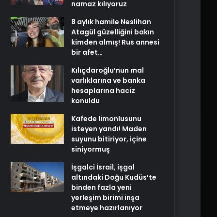
namaz kılıyoruz
8 aylık hamile Neslihan
Atagül güzelliğini bakın
kimden almış! Rus annesi
bir afet…
Kılıçdaroğlu’nun mal
varlıklarına ve banka
hesaplarına haciz
konuldu
Kafede limonlusunu
isteyen yandı! Maden
suyunu bitiriyor, içine
siniyormuş
İşgalci İsrail, işgal
altındaki Doğu Kudüs’te
binden fazla yeni
yerleşim birimi inşa
etmeye hazırlanıyor