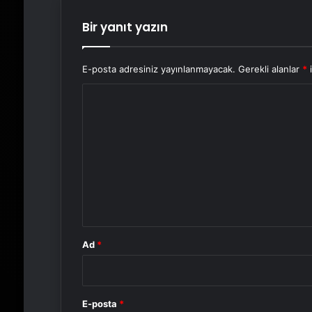
Bir yanıt yazın
E-posta adresiniz yayınlanmayacak.
Gerekli alanlar
*
i
Y
o
r
u
m
*
Ad
*
E-posta
*