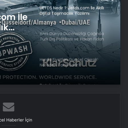
UETDS Nedir ? Uetds.com İle Akıllı
Dijital Taşımacılık Yazılımı
com İle
lık
Yeni Dünya Düzensizliği Çağında
Türk Dış Politikası ve Hakan Fidan
Faktörü
Hurda Fiyatları Güncel Olarak
Nereden Takip Edilir?
Datahost İle Güvenilir Sunucu
Hizmetleri
Beşiktaş’ta kadına bıçaklı ve
yumruklu saldırı: Boks
el Haberler İçin
hocası tutuklandı