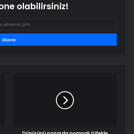
ne olabilirsiniz!
Son dakika deprem mi oldu? Az
önce deprem nerede oldu?
İstanbul, Ankara, İzmir ve il il AFAD
son depremler 11 Mayıs 2025
1 yıldır kayıp olan Nagihan’ın katili
dayısı çıktı: Üzerine beton dökülmüş
Damadı olduğuna ikna ederek yaşlı
kadını dolandırdı: Sesini
kopyalamışlar
Dünürünü
pazarda
pompalı
Trafik kazasında öldü, davul zurna
tüfekle
ile toprağa verildi
bastı
Serjoy : Dijital Medya Ajansı, Google
Reklam Ajansı, SEO Ajansı ve Web
Tasarım Ajansı
Dünürünü pazarda pompalı tüfekle