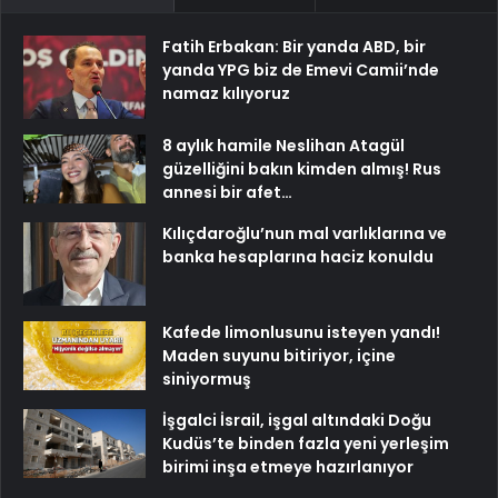
Fatih Erbakan: Bir yanda ABD, bir
yanda YPG biz de Emevi Camii’nde
namaz kılıyoruz
8 aylık hamile Neslihan Atagül
güzelliğini bakın kimden almış! Rus
annesi bir afet…
Kılıçdaroğlu’nun mal varlıklarına ve
banka hesaplarına haciz konuldu
Kafede limonlusunu isteyen yandı!
Maden suyunu bitiriyor, içine
siniyormuş
İşgalci İsrail, işgal altındaki Doğu
Kudüs’te binden fazla yeni yerleşim
birimi inşa etmeye hazırlanıyor