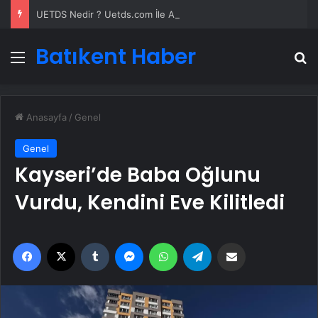
UETDS Nedir ? Uetds.com İle Akıllı Dijital Taşımacılık Yazılımı
Batıkent Haber
Menü
A
Anasayfa
/
Genel
Genel
Kayseri’de Baba Oğlunu
Vurdu, Kendini Eve Kilitledi
Facebook
X
Tumblr
Messenger
WhatsApp
Telegram
Email'den paylaş