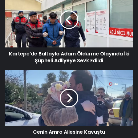
Baltayla
Adam
Öldürme
Olayında
İki
Şüpheli
Adliyeye
Sevk
Kartepe'de Baltayla Adam Öldürme Olayında İki
Edildi
Şüpheli Adliyeye Sevk Edildi
Cenin
Amro
Ailesine
Kavuştu
Cenin Amro Ailesine Kavuştu