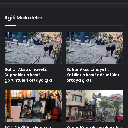
İlgili Makaleler
Bahar Aksu cinayeti:
Bahar Aksu cinayeti:
Şüphelilerin keşif
Katillerin keşif görüntüleri
görüntüleri ortaya çıktı
ortaya çıktı
SON DAKİKA | Minguzzi
Kocaeli’nde iki ev alev alev