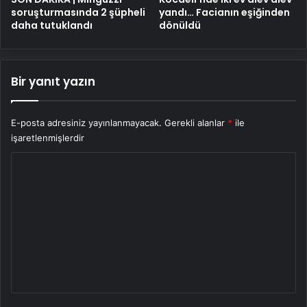
soruşturmasında 2 şüpheli
yandı… Facianın eşiğinden
daha tutuklandı
dönüldü
Bir yanıt yazın
E-posta adresiniz yayınlanmayacak.
Gerekli alanlar
*
ile
işaretlenmişlerdir
Y
o
r
u
m
*