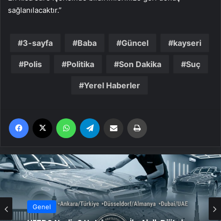
sağlanılacaktır.”
3-sayfa
Baba
Güncel
kayseri
Polis
Politika
Son Dakika
Suç
Yerel Haberler
Facebook
X
WhatsApp
Telegram
Email'den paylaş
Yaz
Genel