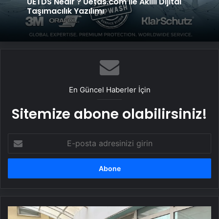
UETDS Nedir ? Uetds.com İle Akıllı Dijital
Taşımacılık Yazılımı
En Güncel Haberler İçin
Sitemize abone olabilirsiniz!
E-
posta
adresinizi
girin
Kartepe'de