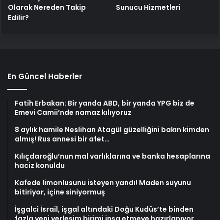
Olarak Nereden Takip
Sunucu Hizmetleri
Edilir?
En Güncel Haberler
Fatih Erbakan: Bir yanda ABD, bir yanda YPG biz de
Emevi Camii’nde namaz kılıyoruz
8 aylık hamile Neslihan Atagül güzelliğini bakın kimden
almış! Rus annesi bir afet…
Kılıçdaroğlu’nun mal varlıklarına ve banka hesaplarına
haciz konuldu
Kafede limonlusunu isteyen yandı! Maden suyunu
bitiriyor, içine siniyormuş
İşgalci İsrail, işgal altındaki Doğu Kudüs’te binden
fazla yeni yerleşim birimi inşa etmeye hazırlanıyor