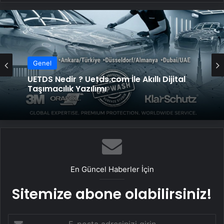
Genel
UETDS Nedir ? Uetds.com İle Akıllı Dijital
Taşımacılık Yazılımı
En Güncel Haberler İçin
Sitemize abone olabilirsiniz!
E-