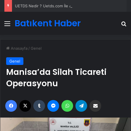
UETDS Nedir ? Uetds.com İle Akıllı Dijital Taşımacılık Yazılımı
Batıkent Haber
Menü
A
Anasayfa
/
Genel
Genel
Manisa’da Silah Ticareti
Operasyonu
Facebook
X
Tumblr
Messenger
WhatsApp
Telegram
Email'den paylaş