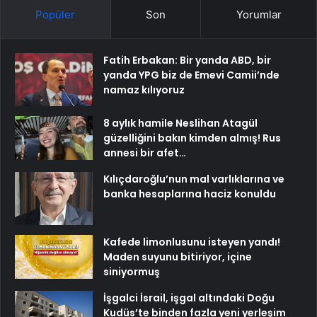
Popüler
Son
Yorumlar
Fatih Erbakan: Bir yanda ABD, bir
yanda YPG biz de Emevi Camii’nde
namaz kılıyoruz
8 aylık hamile Neslihan Atagül
güzelliğini bakın kimden almış! Rus
annesi bir afet…
Kılıçdaroğlu’nun mal varlıklarına ve
banka hesaplarına haciz konuldu
Kafede limonlusunu isteyen yandı!
Maden suyunu bitiriyor, içine
siniyormuş
İşgalci İsrail, işgal altındaki Doğu
Kudüs’te binden fazla yeni yerleşim