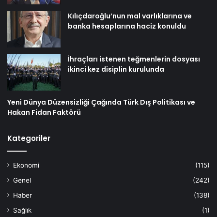
Kılıçdaroğlu’nun mal varlıklarına ve
banka hesaplarına haciz konuldu
İhraçları istenen teğmenlerin dosyası
ikinci kez disiplin kurulunda
Yeni Dünya Düzensizliği Çağında Türk Dış Politikası ve
Hakan Fidan Faktörü
Kategoriler
Ekonomi
(115)
Genel
(242)
Haber
(138)
Sağlık
(1)