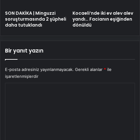
SON DAKİKA | Minguzzi
Kocaeli’nde iki ev alev alev
soruşturmasında 2 şüpheli
yandı… Facianın eşiğinden
daha tutuklandı
dönüldü
Bir yanıt yazın
E-posta adresiniz yayınlanmayacak.
Gerekli alanlar
*
ile
işaretlenmişlerdir
Y
o
r
u
m
*